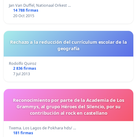
Jan Van Duffel, Nationaal Orkest …
14 788 firmas
20 Oct 2015
Rechazo a la reducción del currículum escolar de la
geografía
Rodolfo Quiroz
2 836 firmas
7 Jul 2013
Reconocimiento por parte de la Academia de Los
Grammys, al grupo Héroes del Silencio, por su
contribución al rock en castellano
Txema. Los Lagos de Pokhara hds/ …
181 firmas