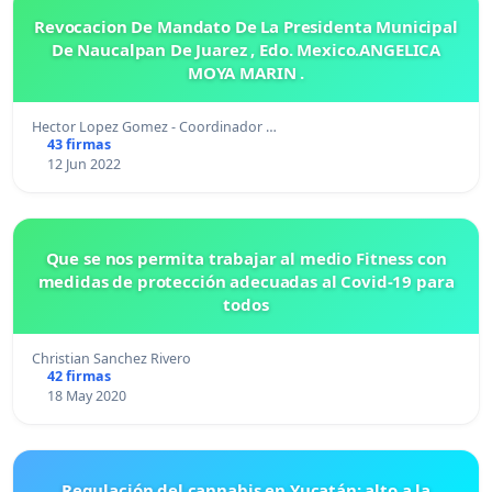
Revocacion De Mandato De La Presidenta Municipal
De Naucalpan De Juarez , Edo. Mexico.ANGELICA
MOYA MARIN .
Hector Lopez Gomez - Coordinador …
43 firmas
12 Jun 2022
Que se nos permita trabajar al medio Fitness con
medidas de protección adecuadas al Covid-19 para
todos
Christian Sanchez Rivero
42 firmas
18 May 2020
Regulación del cannabis en Yucatán: alto a la