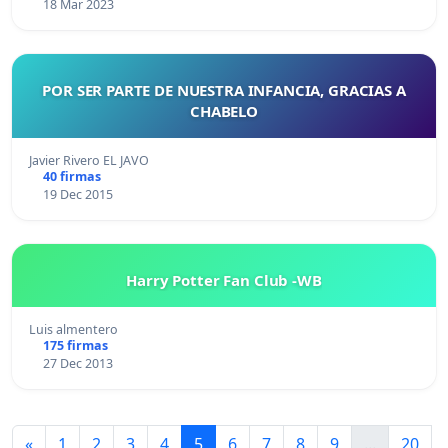
18 Mar 2023
POR SER PARTE DE NUESTRA INFANCIA, GRACIAS A
CHABELO
Javier Rivero EL JAVO
40 firmas
19 Dec 2015
Harry Potter Fan Club -WB
Luis almentero
175 firmas
27 Dec 2013
«
1
2
3
4
5
6
7
8
9
...
20