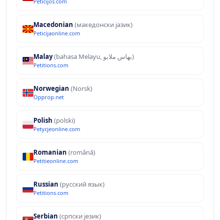
Peticijos.com
Macedonian
(македонски јазик)
Peticijaonline.com
Malay
(bahasa Melayu, بهاس ملايو‎)
Petitions.com
Norwegian
(Norsk)
Opprop.net
Polish
(polski)
Petycjeonline.com
Romanian
(română)
Petitieonline.com
Russian
(русский язык)
Petitions.com
Serbian
(српски језик)