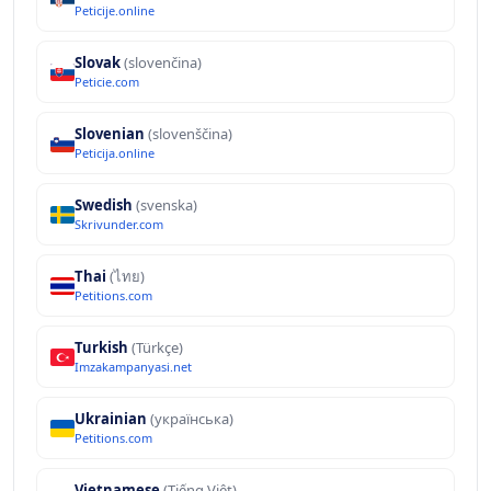
Peticije.online
Slovak
(slovenčina)
Peticie.com
Slovenian
(slovenščina)
Peticija.online
Swedish
(svenska)
Skrivunder.com
Thai
(ไทย)
Petitions.com
Turkish
(Türkçe)
Imzakampanyasi.net
Ukrainian
(українська)
Petitions.com
Vietnamese
(Tiếng Việt)