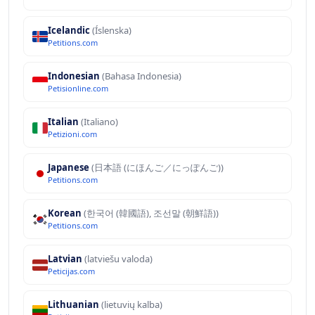
Icelandic
(Íslenska)
Petitions.com
Indonesian
(Bahasa Indonesia)
Petisionline.com
Italian
(Italiano)
Petizioni.com
Japanese
(日本語 (にほんご／にっぽんご))
Petitions.com
Korean
(한국어 (韓國語), 조선말 (朝鮮語))
Petitions.com
Latvian
(latviešu valoda)
Peticijas.com
Lithuanian
(lietuvių kalba)