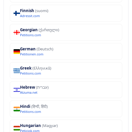
Finnish
(suomi)
Adressit.com
Georgian
(ქართული)
Petitions.com
German
(Deutsch)
Petitionen.com
Greek
(Ελληνικά)
Petitions.com
Hebrew
(עברית)
Atzuma.net
Hindi
(हिन्दी, हिंदी)
Petitions.com
Hungarian
(Magyar)
Peticiok.com