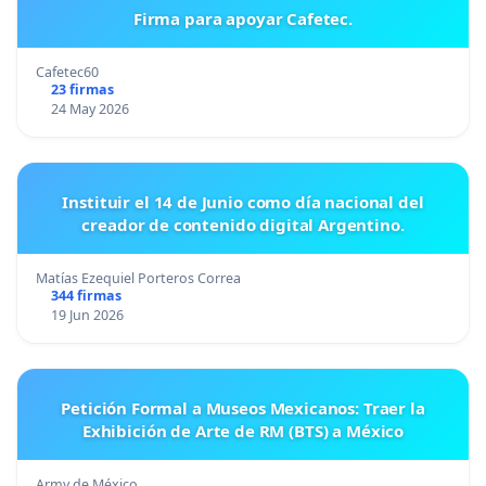
Firma para apoyar Cafetec.
Cafetec60
23 firmas
24 May 2026
Instituir el 14 de Junio como día nacional del
creador de contenido digital Argentino.
Matías Ezequiel Porteros Correa
344 firmas
19 Jun 2026
Petición Formal a Museos Mexicanos: Traer la
Exhibición de Arte de RM (BTS) a México
Army de México