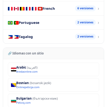
French
6 versiones
Portuguese
2 versiones
Tagalog
2 versiones
🔗 Idiomas con un sitio
Arabic
(العربية)
Aredaonline.com
Bosnian
(bosanski jezik)
Onlinepeticija.com
Bulgarian
(български език)
Peticiq.com