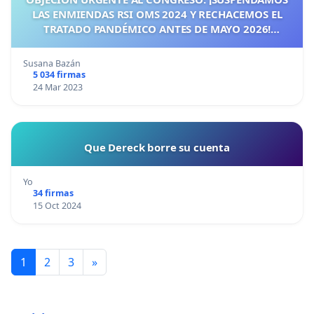
LAS ENMIENDAS RSI OMS 2024 Y RECHACEMOS EL
TRATADO PANDÉMICO ANTES DE MAYO 2026!
¡CIUDADANOS DE ESPAÑA, ACTUEMOS ANTES DE QUE
SEA TARDE!
Susana Bazán
5 034 firmas
24 Mar 2023
Que Dereck borre su cuenta
Yo
34 firmas
15 Oct 2024
1
2
3
»