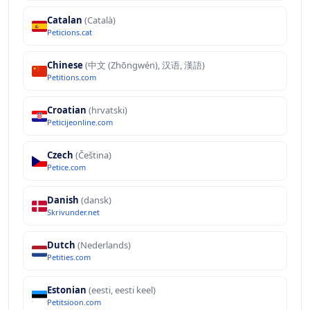
Catalan
(Català)
Peticions.cat
Chinese
(中文 (Zhōngwén), 汉语, 漢語)
Petitions.com
Croatian
(hrvatski)
Peticijeonline.com
Czech
(Čeština)
Petice.com
Danish
(dansk)
Skrivunder.net
Dutch
(Nederlands)
Petities.com
Estonian
(eesti, eesti keel)
Petitsioon.com