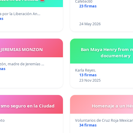
Cafetec60
23 firmas
 por la Liberación An…
as
24 May 2026
Y JEREMIAS MONZON
Ban Maya Henry from 
documentary
ón, madre de Jeremías …
mas
Karla Reyes.
13 firmas
23 Nov 2025
ismo seguro en la Ciudad
Homenaje a un Hé
oto
Voluntarios de Cruz Roja Mexica
34 firmas