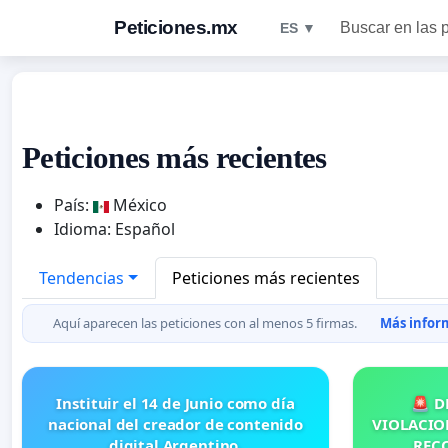
Peticiones.mx
Buscar en las 
ES ▼
Peticiones más recientes
País:
México
Idioma: Español
Tendencias
Peticiones más recientes
Aquí aparecen las peticiones con al menos 5 firmas.
Más inform
Instituir el 14 de Junio como día
🚨 D
nacional del creador de contenido
VIOLACION
digital Argentino.
RECO