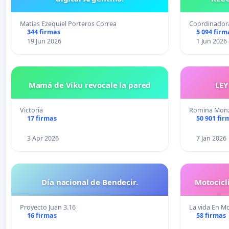
Matías Ezequiel Porteros Correa
Coordinadora
344 firmas
5 094 firm
19 Jun 2026
1 Jun 2026
Mamá de Viku revocale la pared
LE
Victoria
Romina Monz
17 firmas
50 901 fir
3 Apr 2026
7 Jan 2026
Día nacional de Bendecir.
Motocicl
Proyecto Juan 3.16
La vida En M
16 firmas
58 firmas