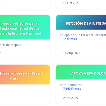
5
11 Oct 2025
 pliego petitorio para
PETICIÓN DE AJUSTE S
ar,la seguridad de los
 en la Escuela Nacional
Equipo de Auditoria del Corpora
eparatoria #5 JOSE
14 firmas
VASCONCELOSN
ilia de prepa 5
5
14 Aug 2025
los servidores del Brawl
¡APOYA A EPA COLOM
stars
Karol Samantha
7 640 firmas
2 Apr 2025