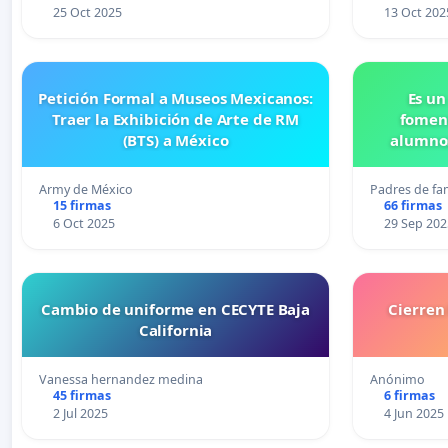
25 Oct 2025
13 Oct 202
Petición Formal a Museos Mexicanos:
Es un
Traer la Exhibición de Arte de RM
foment
(BTS) a México
alumnos
Pr
Army de México
Padres de fam
15 firmas
66 firmas
6 Oct 2025
29 Sep 202
Cambio de uniforme en CECYTE Baja
Cierren 
California
Vanessa hernandez medina
Anónimo
45 firmas
6 firmas
2 Jul 2025
4 Jun 2025