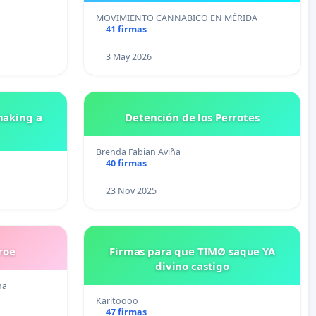
MOVIMIENTO CANNABICO EN MÉRIDA
41 firmas
3 May 2026
making a
Detención de los Perrotes
Brenda Fabian Aviña
40 firmas
23 Nov 2025
roe
Firmas para que TIMØ saque YA
divino castigo
na
Karitoooo
47 firmas