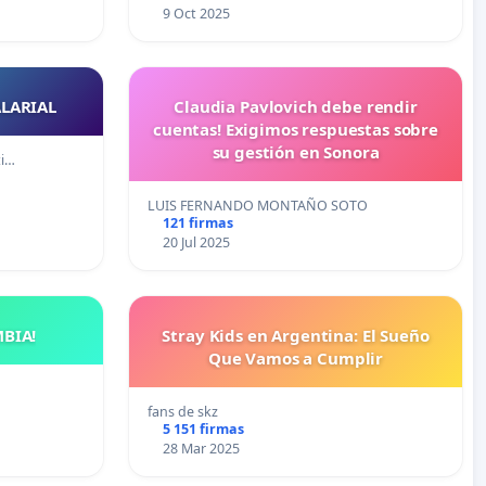
9 Oct 2025
ALARIAL
Claudia Pavlovich debe rendir
cuentas! Exigimos respuestas sobre
su gestión en Sonora
ti…
LUIS FERNANDO MONTAÑO SOTO
121 firmas
20 Jul 2025
BIA!
Stray Kids en Argentina: El Sueño
Que Vamos a Cumplir
fans de skz
5 151 firmas
28 Mar 2025