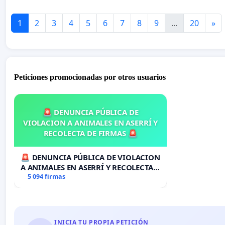
1
2
3
4
5
6
7
8
9
...
20
»
Peticiones promocionadas por otros usuarios
🚨 DENUNCIA PÚBLICA DE
VIOLACION A ANIMALES EN ASERRÍ Y
RECOLECTA DE FIRMAS 🚨
🚨 DENUNCIA PÚBLICA DE VIOLACION
A ANIMALES EN ASERRÍ Y RECOLECTA
DE FIRMAS 🚨
5 094 firmas
INICIA TU PROPIA PETICIÓN