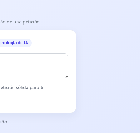
ón de una petición.
cnología de IA
tición sólida para ti.
seño