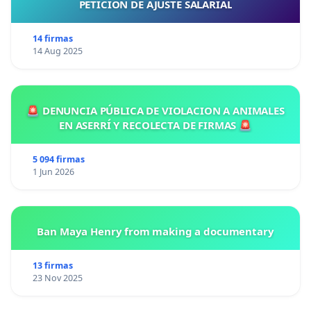
PETICIÓN DE AJUSTE SALARIAL
14 firmas
14 Aug 2025
🚨 DENUNCIA PÚBLICA DE VIOLACION A ANIMALES
EN ASERRÍ Y RECOLECTA DE FIRMAS 🚨
5 094 firmas
1 Jun 2026
Ban Maya Henry from making a documentary
13 firmas
23 Nov 2025