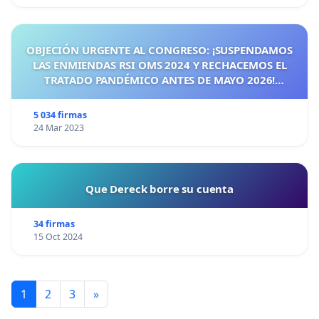
OBJECIÓN URGENTE AL CONGRESO: ¡SUSPENDAMOS
LAS ENMIENDAS RSI OMS 2024 Y RECHACEMOS EL
TRATADO PANDÉMICO ANTES DE MAYO 2026!
¡CIUDADANOS DE ESPAÑA, ACTUEMOS ANTES DE QUE
SEA TARDE!
5 034 firmas
24 Mar 2023
Que Dereck borre su cuenta
34 firmas
15 Oct 2024
1
2
3
»