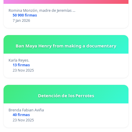
Romina Monzón, madre de Jeremías …
50 900 firmas
7 Jan 2026
Ban Maya Henry from making a documentary
Karla Reyes.
13 firmas
23 Nov 2025
Detención de los Perrotes
Brenda Fabian Aviña
40 firmas
23 Nov 2025