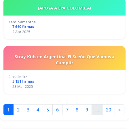
¡APOYA A EPA COLOMBIA!
Karol Samantha
7 640 firmas
2 Apr 2025
Stray Kids en Argentina: El Sueño Que Vamos a
Cumplir
fans de skz
5 151 firmas
28 Mar 2025
1
2
3
4
5
6
7
8
9
...
20
»