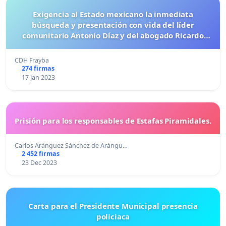
Exigencia al Estado mexicano la inmediata
búsqueda y presentación con vida del líder
comunitario Antonio Díaz y del abogado Ricardo
Lagunes
CDH Frayba
274 firmas
17 Jan 2023
Prisión para los responsables de Estafas Piramidales.
Carlos Aránguez Sánchez de Arángu…
2 452 firmas
23 Dec 2023
Carta para el Presidente Municipal presencia
policiaca