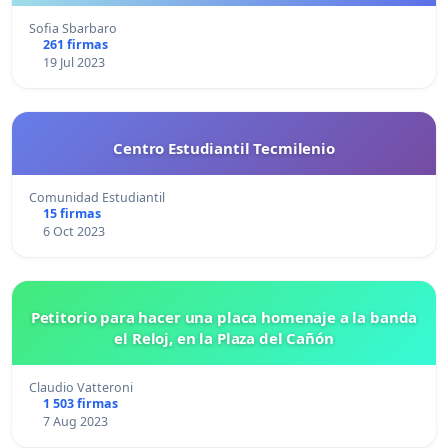
Sofia Sbarbaro
261 firmas
19 Jul 2023
Centro Estudiantil Tecmilenio
Comunidad Estudiantil
15 firmas
6 Oct 2023
Petitorio para hacer una placa homenaje a la banda
el Reloj, en la Plaza del Cañón
Claudio Vatteroni
1 503 firmas
7 Aug 2023