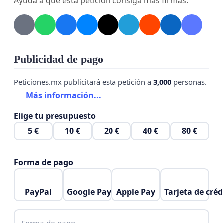
Ayuda a que esta petición consiga más firmas.
fraccionamiento.
Agradecemos sinceramente su atención a esta
cuestión y confiamos en que juntos podemos
encontrar una solución que beneficie a todos los
Publicidad de pago
involucrados. Estamos dispuestos a colaborar y
contribuir en todo lo necesario para preservar la
Peticiones.mx publicitará esta petición a
3,000
personas.
calidad de vida en nuestro hogar.
Más información...
Atentamente
Elige tu presupuesto
Residentes del fraccionamiento Aldea Tulum
5 €
10 €
20 €
40 €
80 €
Forma de pago
PayPal
Google Pay
Apple Pay
Tarjeta de créd
Forma de pago