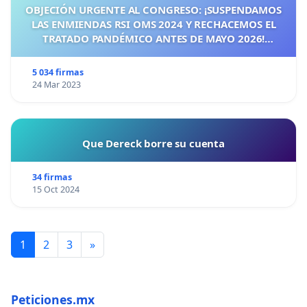
OBJECIÓN URGENTE AL CONGRESO: ¡SUSPENDAMOS
LAS ENMIENDAS RSI OMS 2024 Y RECHACEMOS EL
TRATADO PANDÉMICO ANTES DE MAYO 2026!
¡CIUDADANOS DE ESPAÑA, ACTUEMOS ANTES DE QUE
SEA TARDE!
5 034 firmas
24 Mar 2023
Que Dereck borre su cuenta
34 firmas
15 Oct 2024
1
2
3
»
Peticiones.mx