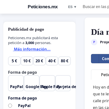
Peticiones.mx
Buscar en las 
ES ▼
Publicidad de pago
Día 
Peticiones.mx publicitará esta
Proye
P
petición a
3,000
personas.
Más información...
Com
5 €
10 €
20 €
40 €
80 €
Forma de pago
Peti
PayPal
Google Pay
Apple Pay
Tarjeta de crédito
Hoy en d
que te l
Forma de pago
calle pri
PayPal
en las c