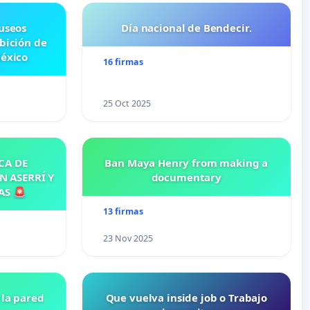
useos
Día nacional de Bendecir.
ibición de
México
16 firmas
25 Oct 2025
CA DE
Ban Maya Henry from making a
N ASERRÍ Y
documentary
AS 🚨
13 firmas
23 Nov 2025
la pared
Que vuelva inside job o Trabajo