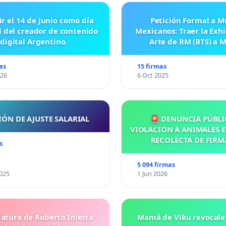
ir el 14 de Junio como día
Petición Formal a M
l del creador de contenido
Mexicanos: Traer la Exh
digital Argentino.
Arte de RM (BTS) a 
as
15 firmas
026
6 Oct 2025
IÓN DE AJUSTE SALARIAL
🚨 DENUNCIA PÚBLI
VIOLACION A ANIMALES E
RECOLECTA DE FIRM
s
5 094 firmas
025
1 Jun 2026
atura de Roberto Iniesta
Mamá de Viku revocale 