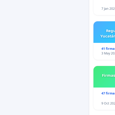
7 Jan 202
Regu
Yucatán
41 firma
3 May 20
Firmas
47 firma
9 Oct 20