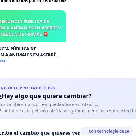
promocionadas por otros usuarios
DENUNCIA PÚBLICA DE
N A ANIMALES EN ASERRÍ Y
OLECTA DE FIRMAS 🚨
CIA PÚBLICA DE
N A ANIMALES EN ASERRÍ Y
A DE FIRMAS 🚨
mas
INICIA TU PROPIA PETICIÓN
¿Hay algo que quiera cambiar?
Los cambios no ocurren quedándose en silencio.
El autor de esta petición alzó la voz y tomó medidas. ¿Hará usted 
Con tecnología de IA
cribe el cambio que quieres ver