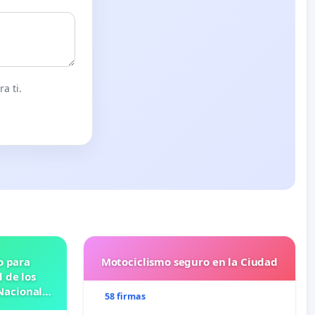
a ti.
o para
Motociclismo seguro en la Ciudad
 de los
Nacional
58 firmas
OSE