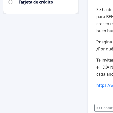
Tarjeta de crédito
Se ha de
para BEN
crecen m
buen hu
Imagina
¿Por qué
Te invit
el "DÍA 
cada añ
https:/
Contac