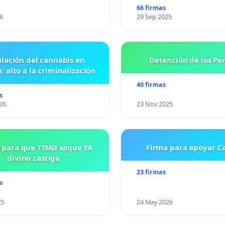
VASCONCELOS
66 firmas
6
29 Sep 2025
lación del cannabis en
Detención de los Pe
: alto a la criminalización
40 firmas
s
26
23 Nov 2025
 para que TIMØ saque YA
Firma para apoyar Ca
divino castigo
23 firmas
s
25
24 May 2026