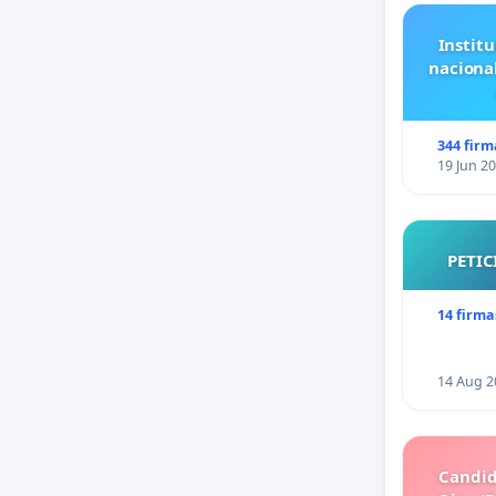
Institu
naciona
344 firm
19 Jun 2
PETIC
14 firma
14 Aug 2
Candid