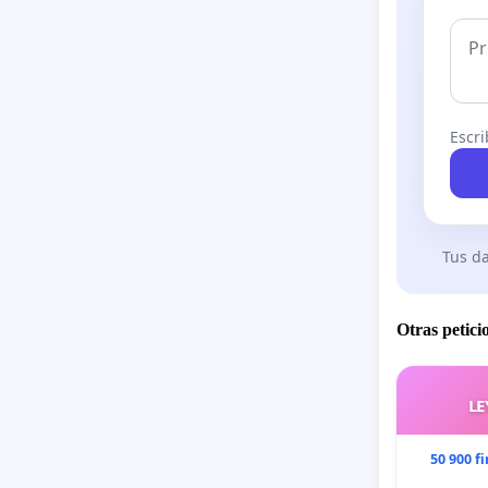
Escri
Tus da
Otras petici
LE
50 900 f