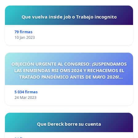
Que vuelva inside job o Trabajo incognito
79 firmas
10 Jan 2023
OBJECIÓN URGENTE AL CONGRESO: ¡SUSPENDAMOS
LAS ENMIENDAS RSI OMS 2024 Y RECHACEMOS EL
TRATADO PANDÉMICO ANTES DE MAYO 2026!
¡CIUDADANOS DE ESPAÑA, ACTUEMOS ANTES DE QUE
SEA TARDE!
5 034 firmas
24 Mar 2023
Que Dereck borre su cuenta