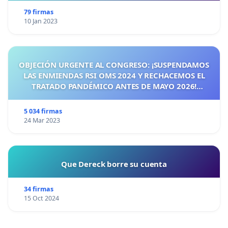
79 firmas
10 Jan 2023
OBJECIÓN URGENTE AL CONGRESO: ¡SUSPENDAMOS
LAS ENMIENDAS RSI OMS 2024 Y RECHACEMOS EL
TRATADO PANDÉMICO ANTES DE MAYO 2026!
¡CIUDADANOS DE ESPAÑA, ACTUEMOS ANTES DE QUE
SEA TARDE!
5 034 firmas
24 Mar 2023
Que Dereck borre su cuenta
34 firmas
15 Oct 2024