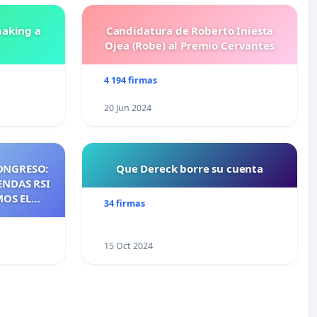
aking a
Candidatura de Roberto Iniesta
Ojea (Robe) al Premio Cervantes
4 194 firmas
20 Jun 2024
ONGRESO:
Que Dereck borre su cuenta
ENDAS RSI
MOS EL
34 firmas
NTES DE
NOS DE
S DE QUE
15 Oct 2024