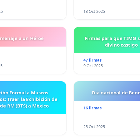
VASCONCELOSN
25
13 Oct 2025
menaje a un Héroe
Firmas para que TIMØ 
divino castigo
47 firmas
25
9 Oct 2025
ción Formal a Museos
Día nacional de Bend
s: Traer la Exhibición de
 de RM (BTS) a México
16 firmas
5
25 Oct 2025