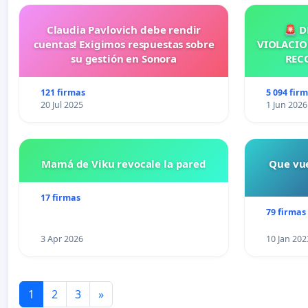
Claudia Pavlovich debe rendir
🚨 D
cuentas! Exigimos respuestas sobre
VIOLACIO
su gestión en Sonora
REC
121 firmas
5 094 fir
20 Jul 2025
1 Jun 2026
Mamá de Viku revocale la pared
Que vue
17 firmas
79 firmas
3 Apr 2026
10 Jan 202
1
2
3
»