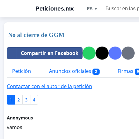
Peticiones.mx
Buscar en las 
ES ▼
No al cierre de GGM
Compartir en Facebook
Petición
Anuncios oficiales
Firmas
2
Contactar con el autor de la petición
1
2
3
4
Anonymous
vamos!