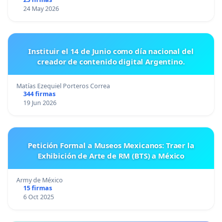
24 May 2026
Instituir el 14 de Junio como día nacional del
creador de contenido digital Argentino.
Matías Ezequiel Porteros Correa
344 firmas
19 Jun 2026
Petición Formal a Museos Mexicanos: Traer la
Exhibición de Arte de RM (BTS) a México
Army de México
15 firmas
6 Oct 2025