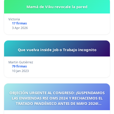
Mamá de Viku revocale la pared
Victoria
17 firmas
3 Apr 2026
Que vuelva inside job o Trabajo incognito
Martin Gutiérrez
79 firmas
10 Jan 2023
OBJECIÓN URGENTE AL CONGRESO: ¡SUSPENDAMOS
LAS ENMIENDAS RSI OMS 2024 Y RECHACEMOS EL
TRATADO PANDÉMICO ANTES DE MAYO 2026!
¡CIUDADANOS DE ESPAÑA, ACTUEMOS ANTES DE QUE
SEA TARDE!