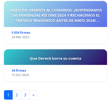
OBJECIÓN URGENTE AL CONGRESO: ¡SUSPENDAMOS
LAS ENMIENDAS RSI OMS 2024 Y RECHACEMOS EL
TRATADO PANDÉMICO ANTES DE MAYO 2026!
¡CIUDADANOS DE ESPAÑA, ACTUEMOS ANTES DE QUE
SEA TARDE!
5 034 firmas
24 Mar 2023
Que Dereck borre su cuenta
34 firmas
15 Oct 2024
1
2
3
»