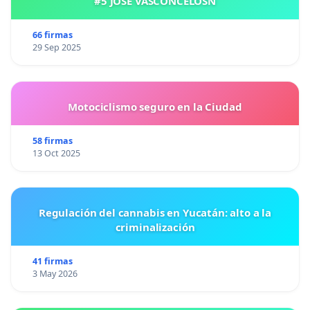
#5 JOSE VASCONCELOSN
ATTE.
COMITÉ ORGANIZADOR DE
ROCK POR LA LIBERTAD.
66 firmas
29 Sep 2025
🔥🎸 Rock Por la Libertad redes sociales:
https://linktr.ee/rockforfreedom
Motociclismo seguro en la Ciudad
58 firmas
13 Oct 2025
Regulación del cannabis en Yucatán: alto a la
criminalización
41 firmas
3 May 2026