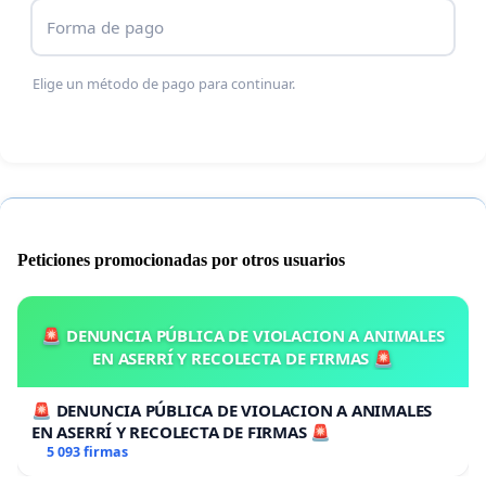
tanto perdida de la
SOBERANÍA NACIONAL
como
Forma de pago
un riesgo a la salud de los
mexicanos y ciudadanos de todo el mundo.
Elige un método de pago para continuar.
 En
Rock Por La Libertad
manifestamos que el ser
humano es libre de
ELEGIR
su
forma de construir, preservar y cuidar su
MENTE,
su cuerpo y su salud sin
Peticiones promocionadas por otros usuarios
intervención de alguna institución extranjera,
nacional o privada que atente a esta
libertad de elección.
🚨 DENUNCIA PÚBLICA DE VIOLACION A ANIMALES
EN ASERRÍ Y RECOLECTA DE FIRMAS 🚨
 Los mexicanos habitantes en el territorio nacional
🚨 DENUNCIA PÚBLICA DE VIOLACION A ANIMALES
desconocemos cualquier
EN ASERRÍ Y RECOLECTA DE FIRMAS 🚨
5 093 firmas
indicación proveniente de la
OMS
, Institución por