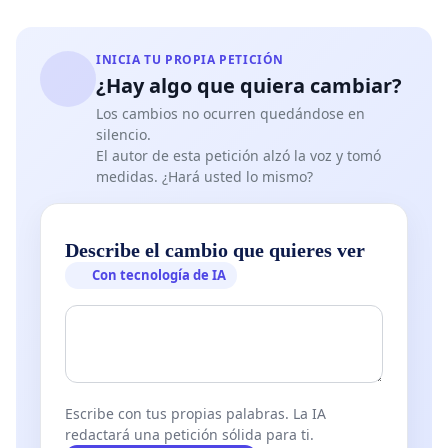
la cual
NADIE
voto para poder dar
alguna orden sanitaria sobre nuestra salud.
INICIA TU PROPIA PETICIÓN
¿Hay algo que quiera cambiar?
 El
Festival de Rock Por La Libertad
convoca a toda
Los cambios no ocurren quedándose en
la ciudadanía que ha sufrido
silencio.
El autor de esta petición alzó la voz y tomó
efectos adversos, ha perdido un familiar por las
medidas. ¿Hará usted lo mismo?
vacunas o esté en contra de esta
mafia internacional mal llamada
Organización
Mundial de la Salud (OMS),
a que nos
Describe el cambio que quieres ver
apoye firmando este manifiesto para que
México
Con tecnología de IA
se retire de la OMS
de manera
inmediata y desobedezca toda norma o protocolos
antivida que hacen peligrar a
todos los mexicanos.
Escribe con tus propias palabras. La IA
redactará una petición sólida para ti.