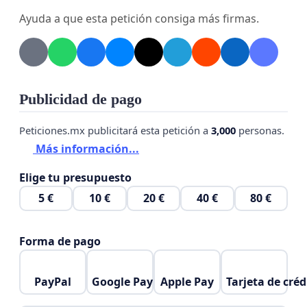
Ayuda a que esta petición consiga más firmas.
 En
Rock Por La Libertad
estamos totalmente en
contra de este
Tratado
o
Convenio
que aunque lo manejen con lenguaje muy atractivo,
Publicidad de pago
en realidad, tiene una agenda
oculta de control, hipervigilancia y despoblación
Peticiones.mx publicitará esta petición a
3,000
personas.
mundial.
Más información...
Elige tu presupuesto
 Por tal motivo, es imperante que
México
se retire
5 €
10 €
20 €
40 €
80 €
inmediatamente de la
Organización Mundial de la Salud (OMS)
, que ya
Forma de pago
no sea parte de la misma, y no
firme ese famoso
Tratado Internacional de
PayPal
Google Pay
Apple Pay
Tarjeta de créd
Pandemias,
ya que eso representará