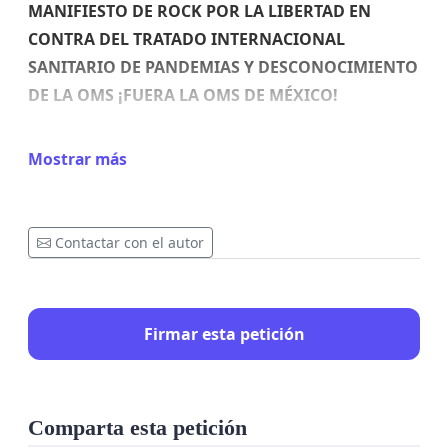
MANIFIESTO DE ROCK POR LA LIBERTAD EN
CONTRA DEL TRATADO INTERNACIONAL
SANITARIO DE PANDEMIAS Y DESCONOCIMIENTO
DE LA OMS ¡FUERA LA OMS DE MÉXICO!
Mostrar más
 Los Estados Miembros de la
Organización
Mundial de la Salud (OMS)
han acordado
poner en marcha un proceso mundial para
Contactar con el autor
redactar y negociar un convenio, acuerdo, tratado
u otro instrumento internacional este próximo
24
mayo de 2024
en el marco de la
Constitución
Firmar esta petición
de la Organización
Mundial de la Salud
(modificación al reglamento sanitario
internacional)
presuntamente para fortalecer la
prevención, preparación y respuesta frente a
Comparta esta petición
supuestas nuevas pandemias.