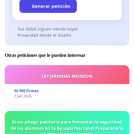
 Necesitamos
30,000 firmas
para que
México
ya
Generar petición
no sea parte de esta Organización
corrupta, poco transparente, con intereses ocultos
y financiada por privados.
Tus datos siguen siendo tuyos
Privacidad desde el diseño
 Manifestamos hacer varias fechas en
CDMX
para
Otras peticiones que le pueden interesar
recabar más firmas en centros
culturales o espacios públicos y / o privados donde
se dará información a la
LEY JEREMIAS MONZON
ciudadanía de los riesgos de seguir
OBEDECIENDO
50 900 firmas
a cualquier ordenanza de la
OMS.
7 Jan 2026
¡APOYANOSCONTUFIRMA!
¡FUERA LA OMS DE MÉXICO!
¡LA LIBERTAD SE EJERCE, NUNCA SE NEGOCIA!
Es un pliego petitorio para fomentar,la seguridad
de los alumnos en la Escuela Nacional Preparatoria