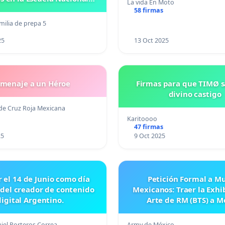
La vida En Moto
eparatoria #5 JOSE
58 firmas
VASCONCELOSN
milia de prepa 5
25
13 Oct 2025
menaje a un Héroe
Firmas para que TIMØ 
divino castigo
de Cruz Roja Mexicana
Karitoooo
47 firmas
25
9 Oct 2025
r el 14 de Junio como día
Petición Formal a M
 del creador de contenido
Mexicanos: Traer la Exhi
digital Argentino.
Arte de RM (BTS) a M
iel Porteros Correa
Army de México