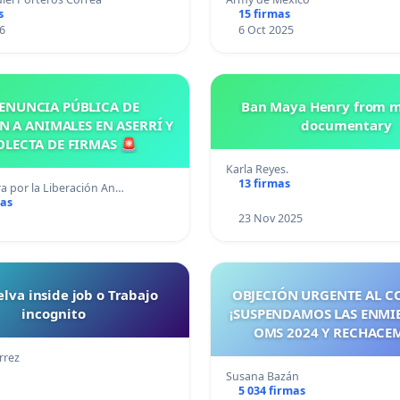
s
15 firmas
6
6 Oct 2025
ENUNCIA PÚBLICA DE
Ban Maya Henry from m
N A ANIMALES EN ASERRÍ Y
documentary
OLECTA DE FIRMAS 🚨
Karla Reyes.
13 firmas
a por la Liberación An…
mas
23 Nov 2025
lva inside job o Trabajo
OBJECIÓN URGENTE AL C
incognito
¡SUSPENDAMOS LAS ENMI
OMS 2024 Y RECHACE
TRATADO PANDÉMICO A
rrez
MAYO 2026! ¡CIUDADA
Susana Bazán
ESPAÑA, ACTUEMOS ANTE
5 034 firmas