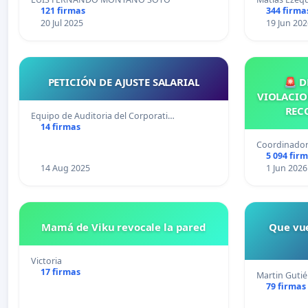
121 firmas
344 firma
20 Jul 2025
19 Jun 202
PETICIÓN DE AJUSTE SALARIAL
🚨 D
VIOLACIO
REC
Equipo de Auditoria del Corporati…
14 firmas
Coordinador
5 094 fir
14 Aug 2025
1 Jun 2026
Mamá de Viku revocale la pared
Que vue
Victoria
17 firmas
Martin Gutié
79 firmas