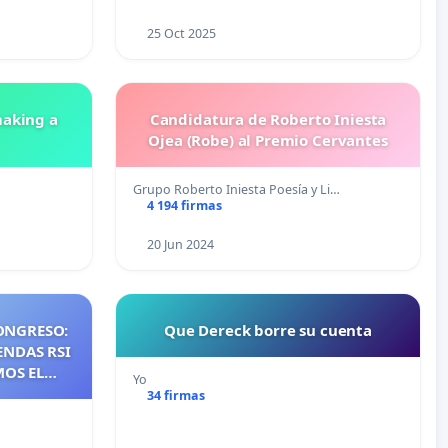
25 Oct 2025
aking a
Candidatura de Roberto Iniesta
Ojea (Robe) al Premio Cervantes
Grupo Roberto Iniesta Poesía y Li…
4 194 firmas
20 Jun 2024
ONGRESO:
Que Dereck borre su cuenta
ENDAS RSI
MOS EL
Yo
NTES DE
34 firmas
NOS DE
S DE QUE