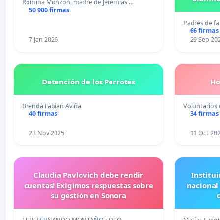
Romina Monzón, madre de Jeremías …
Pr
50 900 firmas
Padres de fa
66 firmas
7 Jan 2026
29 Sep 20
Detención de los Perrotes
Ho
Brenda Fabian Aviña
Voluntarios 
40 firmas
34 firmas
23 Nov 2025
11 Oct 20
Claudia Pavlovich debe rendir
Institui
cuentas! Exigimos respuestas sobre
nacional
su gestión en Sonora
LUIS FERNANDO MONTAÑO SOTO
Matías Ezequ