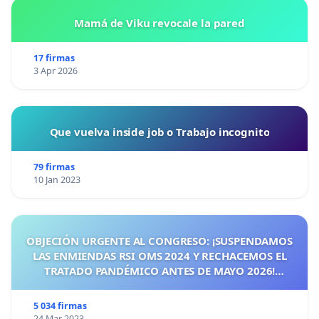
Mamá de Viku revocale la pared
17 firmas
3 Apr 2026
Que vuelva inside job o Trabajo incognito
79 firmas
10 Jan 2023
OBJECIÓN URGENTE AL CONGRESO: ¡SUSPENDAMOS
LAS ENMIENDAS RSI OMS 2024 Y RECHACEMOS EL
TRATADO PANDÉMICO ANTES DE MAYO 2026!
¡CIUDADANOS DE ESPAÑA, ACTUEMOS ANTES DE QUE
SEA TARDE!
5 034 firmas
24 Mar 2023