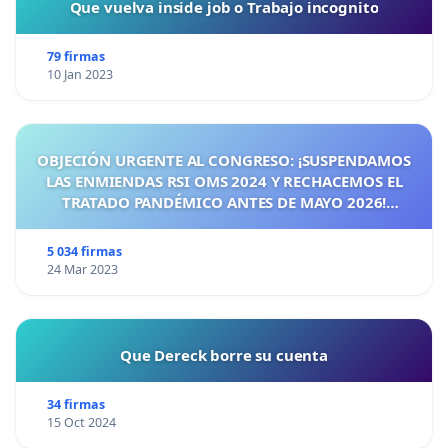
Que vuelva inside job o Trabajo incognito
79 firmas
10 Jan 2023
OBJECIÓN URGENTE AL CONGRESO: ¡SUSPENDAMOS
LAS ENMIENDAS RSI OMS 2024 Y RECHACEMOS EL
TRATADO PANDÉMICO ANTES DE MAYO 2026!
¡CIUDADANOS DE ESPAÑA, ACTUEMOS ANTES DE QUE
SEA TARDE!
5 034 firmas
24 Mar 2023
Que Dereck borre su cuenta
34 firmas
15 Oct 2024