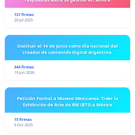
121 firmas
20 Jul 2025
Instituir el 14 de Junio como día nacional del
creador de contenido digital Argentino.
344 firmas
19 Jun 2026
Petición Formal a Museos Mexicanos: Traer la
Exhibición de Arte de RM (BTS) a México
15 firmas
6 Oct 2025