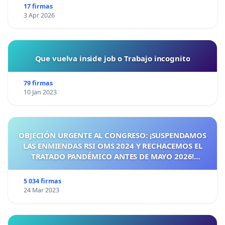
17 firmas
3 Apr 2026
Que vuelva inside job o Trabajo incognito
79 firmas
10 Jan 2023
OBJECIÓN URGENTE AL CONGRESO: ¡SUSPENDAMOS
LAS ENMIENDAS RSI OMS 2024 Y RECHACEMOS EL
TRATADO PANDÉMICO ANTES DE MAYO 2026!
¡CIUDADANOS DE ESPAÑA, ACTUEMOS ANTES DE QUE
SEA TARDE!
5 034 firmas
24 Mar 2023