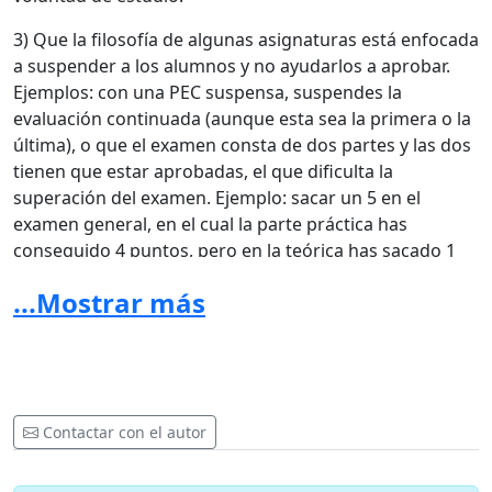
3) Que la filosofía de algunas asignaturas está enfocada
a suspender a los alumnos y no ayudarlos a aprobar.
Ejemplos: con una PEC suspensa, suspendes la
evaluación continuada (aunque esta sea la primera o la
última), o que el examen consta de dos partes y las dos
tienen que estar aprobadas, el que dificulta la
superación del examen. Ejemplo: sacar un 5 en el
examen general, en el cual la parte práctica has
conseguido 4 puntos, pero en la teórica has sacado 1
punto, el examen te quedaría suspendido.
...Mostrar más
4) La metodología pedagógica de algunas asignaturas
de 3 créditos está basada en la retención memorística
de datos literales del DSM-V, haciendo que la mayoría
de horas lectivas invertidas se base en memorizar
el DSM, cuando este manual está al alcance de todo el
Contactar con el autor
mundo.