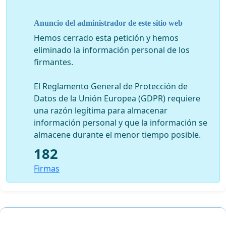
Por este motivo pedimos:
- Una revisión de la real carga lectiva de estas
Anuncio del administrador de este sitio web
asignaturas, que respete la planificación realizada por
Hemos cerrado esta petición y hemos
el alumno y la tutoría.
eliminado la información personal de los
firmantes.
- Devolver al modelo antiguo de exámenes y PEC con
apuntes, para reducir la carga lectiva y adecuarla a los
El Reglamento General de Protección de
créditos reales.
Datos de la Unión Europea (GDPR) requiere
una razón legítima para almacenar
- Escuchar, empatitzar y reconocer el valor de las
información personal y que la información se
palabras de los estudiantes, así como respetar su
almacene durante el menor tiempo posible.
aprendizaje académico, su tiempo y su dinero.
182
Firmas