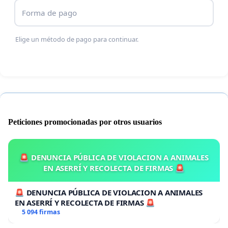
Forma de pago
canarios, sensibles con la cultura de los
pueblos, que apoyen y firmen este link. Isidro
Elige un método de pago para continuar.
Santana León.
Peticiones promocionadas por otros usuarios
🚨 DENUNCIA PÚBLICA DE VIOLACION A ANIMALES
EN ASERRÍ Y RECOLECTA DE FIRMAS 🚨
🚨 DENUNCIA PÚBLICA DE VIOLACION A ANIMALES
EN ASERRÍ Y RECOLECTA DE FIRMAS 🚨
5 094 firmas