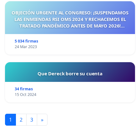
OBJECIÓN URGENTE AL CONGRESO: ¡SUSPENDAMOS
LAS ENMIENDAS RSI OMS 2024 Y RECHACEMOS EL
TRATADO PANDÉMICO ANTES DE MAYO 2026!
¡CIUDADANOS DE ESPAÑA, ACTUEMOS ANTES DE QUE
SEA TARDE!
5 034 firmas
24 Mar 2023
Que Dereck borre su cuenta
34 firmas
15 Oct 2024
1
2
3
»