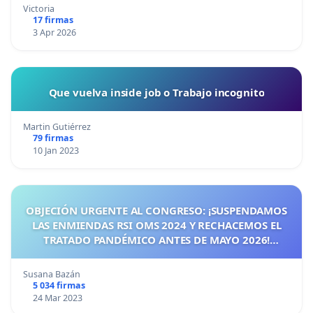
Victoria
17 firmas
3 Apr 2026
Que vuelva inside job o Trabajo incognito
Martin Gutiérrez
79 firmas
10 Jan 2023
OBJECIÓN URGENTE AL CONGRESO: ¡SUSPENDAMOS
LAS ENMIENDAS RSI OMS 2024 Y RECHACEMOS EL
TRATADO PANDÉMICO ANTES DE MAYO 2026!
¡CIUDADANOS DE ESPAÑA, ACTUEMOS ANTES DE QUE
SEA TARDE!
Susana Bazán
5 034 firmas
24 Mar 2023