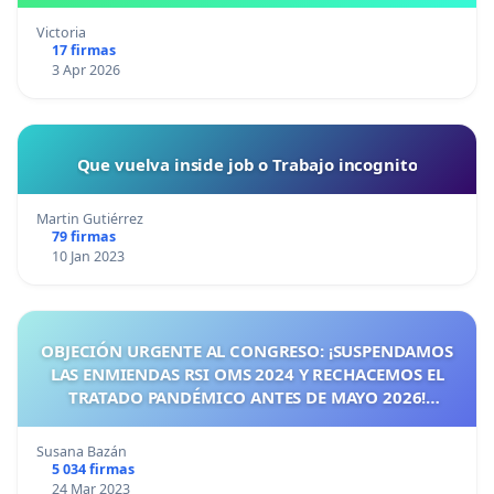
Victoria
17 firmas
3 Apr 2026
Que vuelva inside job o Trabajo incognito
Martin Gutiérrez
79 firmas
10 Jan 2023
OBJECIÓN URGENTE AL CONGRESO: ¡SUSPENDAMOS
LAS ENMIENDAS RSI OMS 2024 Y RECHACEMOS EL
TRATADO PANDÉMICO ANTES DE MAYO 2026!
¡CIUDADANOS DE ESPAÑA, ACTUEMOS ANTES DE QUE
SEA TARDE!
Susana Bazán
5 034 firmas
24 Mar 2023