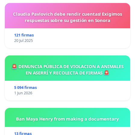
Claudia Pavlovich debe rendir cuentas! Exigimos
respuestas sobre su gestión en Sonora
121 firmas
20 Jul 2025
🚨 DENUNCIA PÚBLICA DE VIOLACION A ANIMALES
EN ASERRÍ Y RECOLECTA DE FIRMAS 🚨
5 094 firmas
1 Jun 2026
Ban Maya Henry from making a documentary
13 firmas