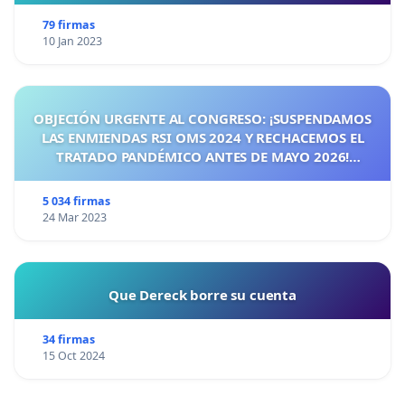
79 firmas
10 Jan 2023
OBJECIÓN URGENTE AL CONGRESO: ¡SUSPENDAMOS
LAS ENMIENDAS RSI OMS 2024 Y RECHACEMOS EL
TRATADO PANDÉMICO ANTES DE MAYO 2026!
¡CIUDADANOS DE ESPAÑA, ACTUEMOS ANTES DE QUE
SEA TARDE!
5 034 firmas
24 Mar 2023
Que Dereck borre su cuenta
34 firmas
15 Oct 2024