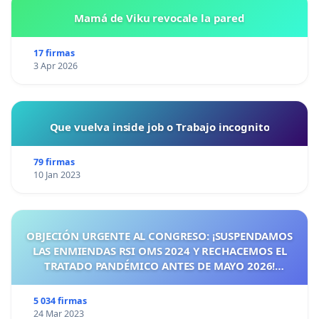
Mamá de Viku revocale la pared
17 firmas
3 Apr 2026
Que vuelva inside job o Trabajo incognito
79 firmas
10 Jan 2023
OBJECIÓN URGENTE AL CONGRESO: ¡SUSPENDAMOS
LAS ENMIENDAS RSI OMS 2024 Y RECHACEMOS EL
TRATADO PANDÉMICO ANTES DE MAYO 2026!
¡CIUDADANOS DE ESPAÑA, ACTUEMOS ANTES DE QUE
SEA TARDE!
5 034 firmas
24 Mar 2023