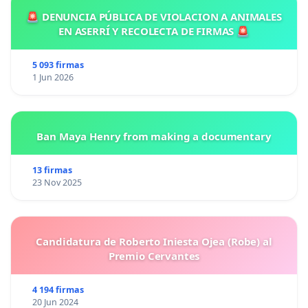
🚨 DENUNCIA PÚBLICA DE VIOLACION A ANIMALES
EN ASERRÍ Y RECOLECTA DE FIRMAS 🚨
5 093 firmas
1 Jun 2026
Ban Maya Henry from making a documentary
13 firmas
23 Nov 2025
Candidatura de Roberto Iniesta Ojea (Robe) al
Premio Cervantes
4 194 firmas
20 Jun 2024