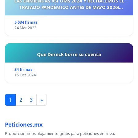
LAS ENMIENDAS RSI OMS 2024 Y RECHACEMOS EL
TRATADO PANDÉMICO ANTES DE MAYO 2026!
¡CIUDADANOS DE ESPAÑA, ACTUEMOS ANTES DE QUE
SEA TARDE!
5 034 firmas
24 Mar 2023
Que Dereck borre su cuenta
34 firmas
15 Oct 2024
1
2
3
»
Peticiones.mx
Proporcionamos alojamiento gratis para peticiones en línea.