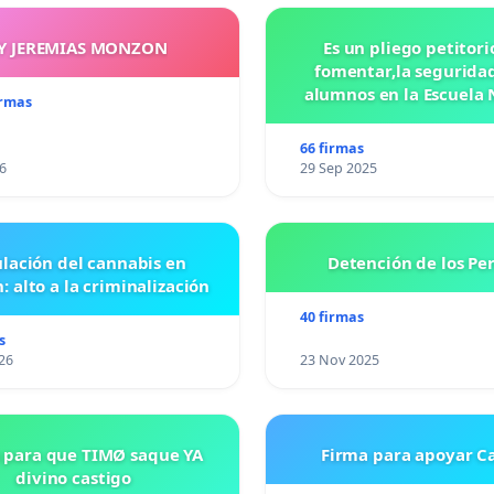
Y JEREMIAS MONZON
Es un pliego petitori
fomentar,la seguridad
alumnos en la Escuela 
irmas
Preparatoria #5 J
VASCONCELOS
66 firmas
6
29 Sep 2025
lación del cannabis en
Detención de los Pe
: alto a la criminalización
40 firmas
s
26
23 Nov 2025
 para que TIMØ saque YA
Firma para apoyar Ca
divino castigo