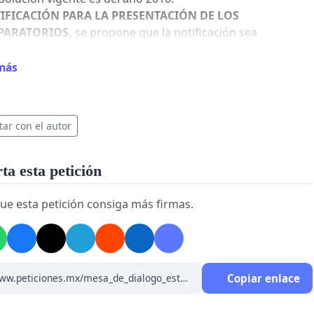
IFICACIÓN PARA LA PRESENTACIÓN DE LOS
PARATORIOS,
se propone que la notificación sea
ntizada para la presentación de los mismos.
IONES DE ESTUDIO PARA LOS PREPARATORIOS CON LOS
más
ENTES,
se propone que se realicen sesiones de estudio
 cierto tiempo con los docentes de las áreas con el fin de
actualización en derecho de los temas y como un estudio
tar con el autor
io a la presentación de los mismos.
CIONES -
Informar que la sanción si se pierde el
aratorio de un mes afecta en el tiempo límite de dos años
a esta petición
 la presentación de los preparatorios y el factor
nómico.
ue esta petición consiga más firmas.
erar las sanciones en los semestres de actualización
ión de términos)
Copiar enlace
untas de jurisprudencia, doctrina y autores específica
ormar la inconformidad de que se realicen preguntas de
sprudencia, doctrina y autores específicos, teniendo en