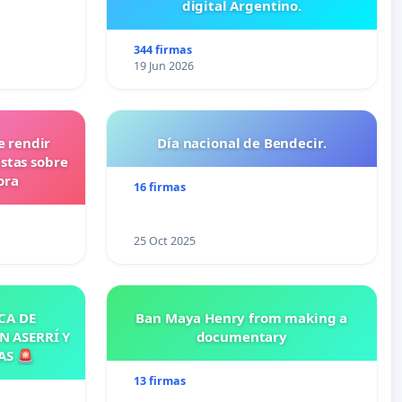
digital Argentino.
344 firmas
19 Jun 2026
e rendir
Día nacional de Bendecir.
stas sobre
ora
16 firmas
25 Oct 2025
CA DE
Ban Maya Henry from making a
N ASERRÍ Y
documentary
AS 🚨
13 firmas