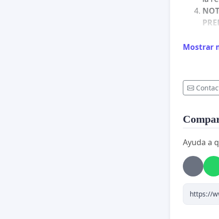
NOT
PRE
gara
SES
Mostrar 
DOC
cada
una 
Contac
prev
SAN
prep
Compart
para
eco
Ayuda a q
Reconsid
(suspens
Preg
-
Inf
juri