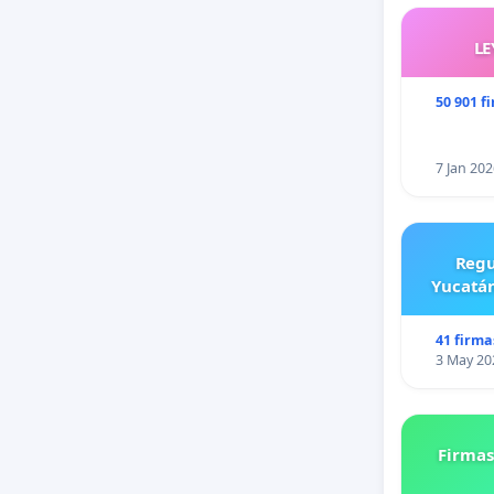
LE
50 901 f
7 Jan 202
Regu
Yucatán
41 firma
3 May 20
Firmas