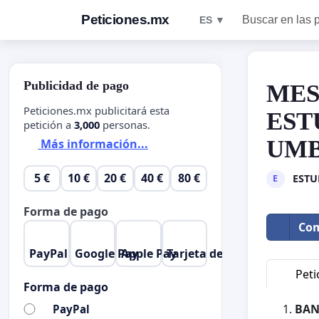
Peticiones.mx
Buscar en las 
ES ▼
Publicidad de pago
MES
Peticiones.mx publicitará esta
EST
petición a
3,000
personas.
UM
Más información...
5 €
10 €
20 €
40 €
80 €
ESTU
E
Forma de pago
Com
PayPal
Google Pay
Apple Pay
Tarjeta de crédito
Peti
Forma de pago
BAN
PayPal