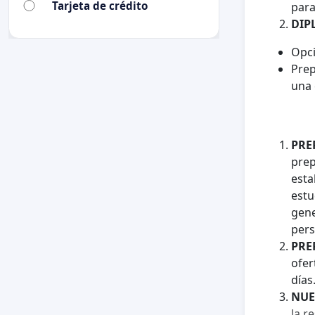
Tarjeta de crédito
para
DIP
Opc
Prep
una 
PRE
prep
esta
estu
gene
pers
PRE
ofer
días
NUE
la r