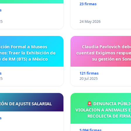
23 firmas
s
25
24 May 2026
ición Formal a Museos
Claudia Pavlovich deb
os: Traer la Exhibición de
cuentas! Exigimos respue
e de RM (BTS) a México
su gestión en Son
s
121 firmas
25
20 Jul 2025
IÓN DE AJUSTE SALARIAL
🚨 DENUNCIA PÚBLI
VIOLACION A ANIMALES E
RECOLECTA DE FIRM
s
5 094 firmas