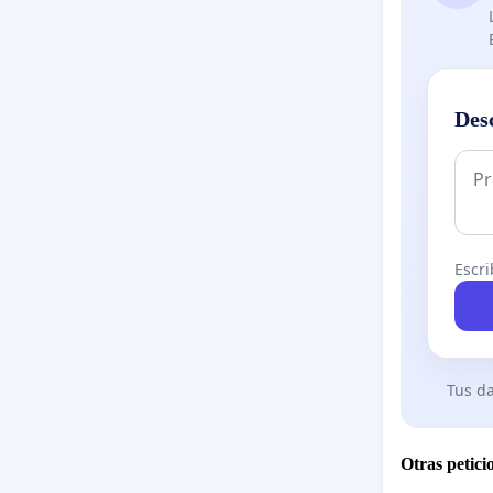
Des
Escri
Tus da
Otras petici