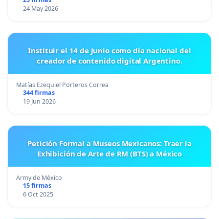
24 May 2026
Instituir el 14 de Junio como día nacional del
creador de contenido digital Argentino.
Matías Ezequiel Porteros Correa
344 firmas
19 Jun 2026
Petición Formal a Museos Mexicanos: Traer la
Exhibición de Arte de RM (BTS) a México
Army de México
15 firmas
6 Oct 2025