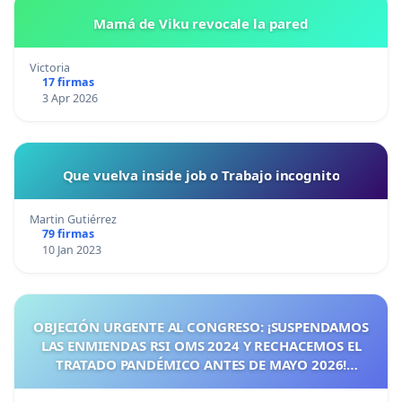
Mamá de Viku revocale la pared
Victoria
17 firmas
3 Apr 2026
Que vuelva inside job o Trabajo incognito
Martin Gutiérrez
79 firmas
10 Jan 2023
OBJECIÓN URGENTE AL CONGRESO: ¡SUSPENDAMOS
LAS ENMIENDAS RSI OMS 2024 Y RECHACEMOS EL
TRATADO PANDÉMICO ANTES DE MAYO 2026!
¡CIUDADANOS DE ESPAÑA, ACTUEMOS ANTES DE QUE
SEA TARDE!