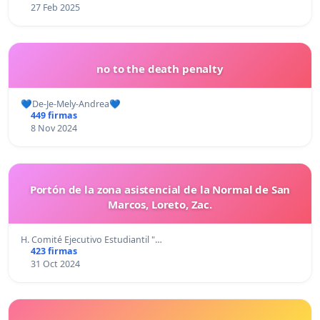
27 Feb 2025
no to the death penalty
💙De-Je-Mely-Andrea💙
449 firmas
8 Nov 2024
Portón de la zona asistencial de la Normal de San
Marcos, Loreto, Zac.
H. Comité Ejecutivo Estudiantil "…
423 firmas
31 Oct 2024