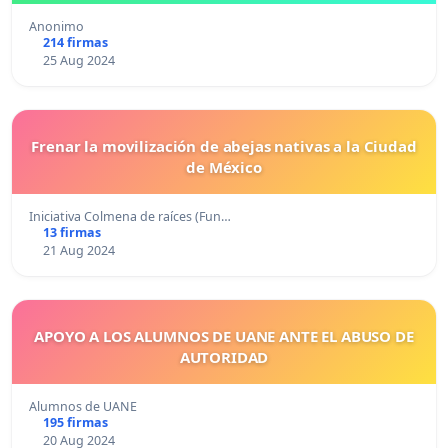
Anonimo
214 firmas
25 Aug 2024
Frenar la movilización de abejas nativas a la Ciudad
de México
Iniciativa Colmena de raíces (Fun…
13 firmas
21 Aug 2024
APOYO A LOS ALUMNOS DE UANE ANTE EL ABUSO DE
AUTORIDAD
Alumnos de UANE
195 firmas
20 Aug 2024