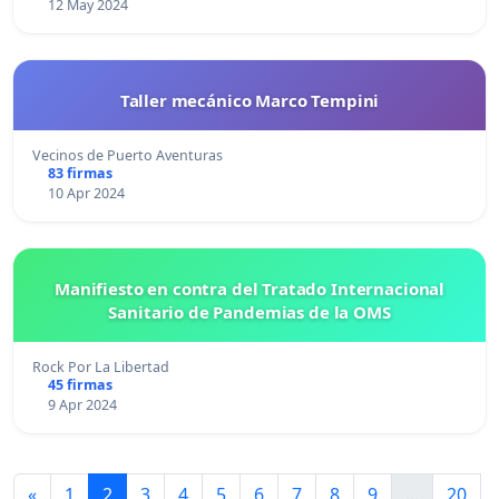
12 May 2024
Taller mecánico Marco Tempini
Vecinos de Puerto Aventuras
83 firmas
10 Apr 2024
Manifiesto en contra del Tratado Internacional
Sanitario de Pandemias de la OMS
Rock Por La Libertad
45 firmas
9 Apr 2024
«
1
2
3
4
5
6
7
8
9
...
20