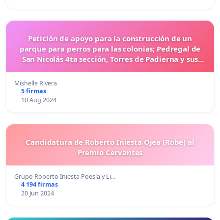
Petición de apoyo para la construcción de un
parque para perros para las colonias; Pedregal de
San Nicolás 4ta sección, Torres de Padierna y sus
periferias
Mishelle Rivera
5 firmas
10 Aug 2024
Candidatura de Roberto Iniesta Ojea (Robe) al
Premio Cervantes
Grupo Roberto Iniesta Poesía y Li…
4 194 firmas
20 Jun 2024