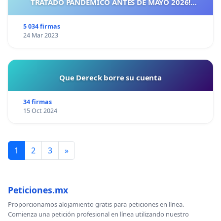
TRATADO PANDÉMICO ANTES DE MAYO 2026!
¡CIUDADANOS DE ESPAÑA, ACTUEMOS ANTES DE QUE
SEA TARDE!
5 034 firmas
24 Mar 2023
Que Dereck borre su cuenta
34 firmas
15 Oct 2024
1
2
3
»
Peticiones.mx
Proporcionamos alojamiento gratis para peticiones en línea.
Comienza una petición profesional en línea utilizando nuestro