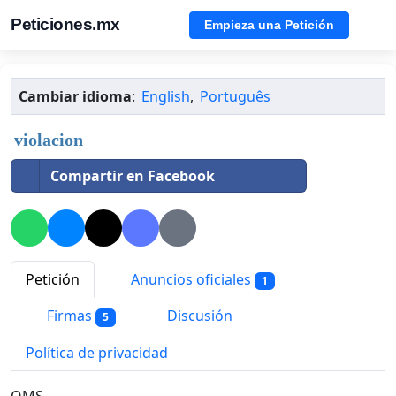
Peticiones.mx
Empieza una Petición
Cambiar idioma
:
English
,
Português
violacion
Compartir en Facebook
Petición
Anuncios oficiales
1
Firmas
Discusión
5
Política de privacidad
OMS