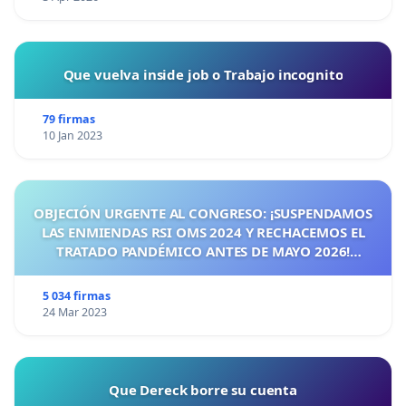
Que vuelva inside job o Trabajo incognito
79 firmas
10 Jan 2023
OBJECIÓN URGENTE AL CONGRESO: ¡SUSPENDAMOS
LAS ENMIENDAS RSI OMS 2024 Y RECHACEMOS EL
TRATADO PANDÉMICO ANTES DE MAYO 2026!
¡CIUDADANOS DE ESPAÑA, ACTUEMOS ANTES DE QUE
SEA TARDE!
5 034 firmas
24 Mar 2023
Que Dereck borre su cuenta