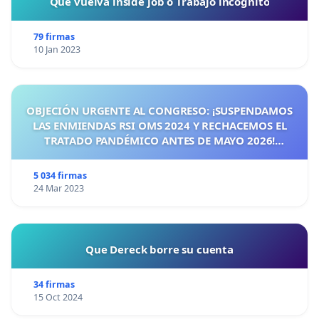
Que vuelva inside job o Trabajo incognito
79 firmas
10 Jan 2023
OBJECIÓN URGENTE AL CONGRESO: ¡SUSPENDAMOS
LAS ENMIENDAS RSI OMS 2024 Y RECHACEMOS EL
TRATADO PANDÉMICO ANTES DE MAYO 2026!
¡CIUDADANOS DE ESPAÑA, ACTUEMOS ANTES DE QUE
SEA TARDE!
5 034 firmas
24 Mar 2023
Que Dereck borre su cuenta
34 firmas
15 Oct 2024