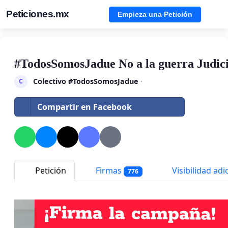
Peticiones.mx
Empieza una Petición
#TodosSomosJadue No a la guerra Judici
Colectivo #TodosSomosJadue
·
C
Compartir en Facebook
Petición
Firmas
Visibilidad adi
776