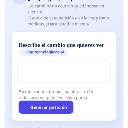
Agradecemos su apoyo en la defensa de los derechos 
Los cambios no ocurren quedándose en
silencio.
la lucha contra cualquier forma de manipulación judicia
El autor de esta petición alzó la voz y tomó
políticos.
medidas. ¿Hará usted lo mismo?
Atentamente,
Describe el cambio que quieres ver
Con tecnología de IA
Escribe con tus propias palabras. La IA
redactará una petición sólida para ti.
Generar petición