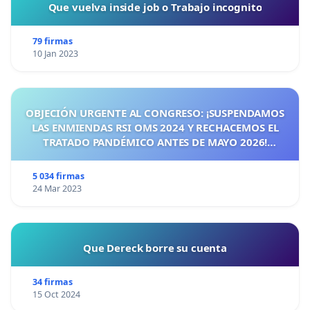
Que vuelva inside job o Trabajo incognito
79 firmas
10 Jan 2023
OBJECIÓN URGENTE AL CONGRESO: ¡SUSPENDAMOS
LAS ENMIENDAS RSI OMS 2024 Y RECHACEMOS EL
TRATADO PANDÉMICO ANTES DE MAYO 2026!
¡CIUDADANOS DE ESPAÑA, ACTUEMOS ANTES DE QUE
SEA TARDE!
5 034 firmas
24 Mar 2023
Que Dereck borre su cuenta
34 firmas
15 Oct 2024