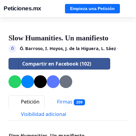
Peticiones.mx
Empieza una Petición
Slow Humanities. Un manifiesto
Ó. Barroso, I. Hoyos, J. de la Higuera, L. Sáez
·
Ó
Compartir en Facebook (102)
Petición
Firmas
209
Visibilidad adicional
Slow Humanities
. Un manifiesto