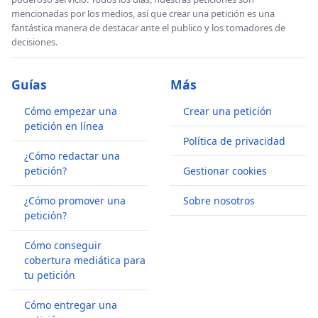
cual se traduce frecuentemente en la vergüenza en
mencionadas por los medios, así que crear una petición es una
reconocer públicamente las disfunciones o
fantástica manera de destacar ante el publico y los tomadores de
frustraciones derivadas de la actividad docente e
decisiones.
investigadora.
Guías
Más
Como señalan las autoras del
bestseller
académico
Cómo empezar una
Crear una petición
The Slow Professor
(2016), la respuesta al devenir
petición en línea
corporativo de la universidad pasa por el acto
Política de privacidad
político de resistencia individual y,
¿Cómo redactar una
petición?
Gestionar cookies
primordialmente, por la manifestación y la
discusión pública de aquellos aspectos de la
¿Cómo promover una
Sobre nosotros
situación que afectan a las personas implicadas.
petición?
Más allá de las reformas políticas necesarias para
Cómo conseguir
introducir los necesarios cambios en las
cobertura mediática para
instituciones de educación superior –y sin
tu petición
disminuir su importancia–, es necesaria una
Cómo entregar una
respuesta ética y un compromiso individual con