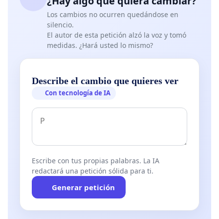
¿Hay algo que quiera cambiar?
los fines mismos de la universidad. El proceso de
Los cambios no ocurren quedándose en
corporativización
de la educación superior, que
silencio.
asimila las universidades a empresas, según la
El autor de esta petición alzó la voz y tomó
aplicación de un modelo económico neoliberal,
medidas. ¿Hará usted lo mismo?
afecta gravemente a sus más importantes
actividades, la docencia y la investigación,
Describe el cambio que quieres ver
poniéndolas seriamente en riesgo,
Con tecnología de IA
estandarizándolas y sometiéndolas a formas de
colonialismo epistémico.
En cuanto a la docencia, algunos aspectos
derivados de ese modelo empresarial, ya
Escribe con tus propias palabras. La IA
suficientemente conocidos y estudiados, son: la
redactará una petición sólida para ti.
progresiva estandarización de la docencia, la
Generar petición
formalización y virtualización impersonales de las
enseñanzas, la creciente pérdida de significatividad
de los aprendizajes y el deterioro de las