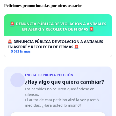
sin corazon, nos duele por la perrita y nos encariñamos
Peticiones promocionadas por otros usuarios
mucho en 4 dias que la tuvimos, pero nos duele aun
mas la situacion y ver como esas personas nos
responden, no es justo y mas despues de haber
🚨 DENUNCIA PÚBLICA DE VIOLACION A ANIMALES
invertido 1,6 millones en ella.
EN ASERRÍ Y RECOLECTA DE FIRMAS 🚨
Ahora, solo nos importa salvar mas perritos que mas
🚨 DENUNCIA PÚBLICA DE VIOLACION A ANIMALES
personas pasen por esta situacion tan dolorosa.
EN ASERRÍ Y RECOLECTA DE FIRMAS 🚨
5 093 firmas
Por favor NO compren a estas personas, por favor
REVISENLOS, que les hagan inspeccion, que validen
informacion legal de sus cachorros, de sus traslados,
de todo el registro sanitario que deben tener, y no
INICIA TU PROPIA PETICIÓN
tienen.
¿Hay algo que quiera cambiar?
Los cambios no ocurren quedándose en
silencio.
Muchas gracias.
El autor de esta petición alzó la voz y tomó
medidas. ¿Hará usted lo mismo?