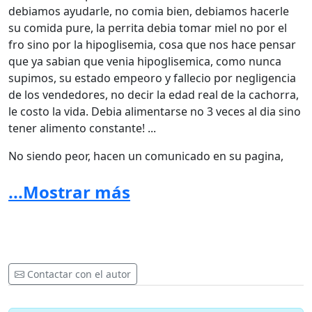
debiamos ayudarle, no comia bien, debiamos hacerle
su comida pure, la perrita debia tomar miel no por el
fro sino por la hipoglisemia, cosa que nos hace pensar
que ya sabian que venia hipoglisemica, como nunca
supimos, su estado empeoro y fallecio por negligencia
de los vendedores, no decir la edad real de la cachorra,
le costo la vida. Debia alimentarse no 3 veces al dia sino
tener alimento constante! ...
No siendo peor, hacen un comunicado en su pagina,
indicado fue culpa de mis hijos, que seguramente la
...Mostrar más
manipularon mal!! cuando el mismo dictamen de su
muerte fue hipoglisemia, hable con ellos, indicaron no
responderian, se lavaron las manos, bloquearon todo,
borraron informacion, no respondieron ni por plata ni
por la cachorraIndicaron que tucieron un "error"
humano con la fecha de nacimiento, que casualidad a
Contactar con el autor
las otras compradoras, a 4 que confirmamos, les
pusieron el mismo error!