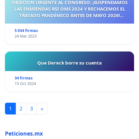
OBJECIÓN URGENTE AL CONGRESO: ¡SUSPENDAMOS
LAS ENMIENDAS RSI OMS 2024 Y RECHACEMOS EL
TRATADO PANDÉMICO ANTES DE MAYO 2026!
¡CIUDADANOS DE ESPAÑA, ACTUEMOS ANTES DE QUE
SEA TARDE!
5 034 firmas
24 Mar 2023
Que Dereck borre su cuenta
34 firmas
15 Oct 2024
1
2
3
»
Peticiones.mx