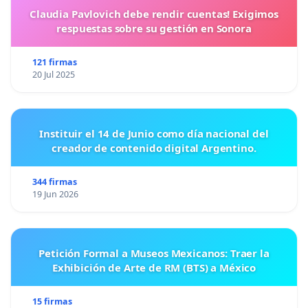
Claudia Pavlovich debe rendir cuentas! Exigimos
respuestas sobre su gestión en Sonora
121 firmas
20 Jul 2025
Instituir el 14 de Junio como día nacional del
creador de contenido digital Argentino.
344 firmas
19 Jun 2026
Petición Formal a Museos Mexicanos: Traer la
Exhibición de Arte de RM (BTS) a México
15 firmas