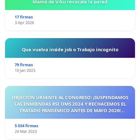
Mamá de Viku revocale la pared
17 firmas
3 Apr 2026
Que vuelva inside job o Trabajo incognito
79 firmas
10 Jan 2023
OBJECIÓN URGENTE AL CONGRESO: ¡SUSPENDAMOS
LAS ENMIENDAS RSI OMS 2024 Y RECHACEMOS EL
TRATADO PANDÉMICO ANTES DE MAYO 2026!
¡CIUDADANOS DE ESPAÑA, ACTUEMOS ANTES DE QUE
SEA TARDE!
5 034 firmas
24 Mar 2023