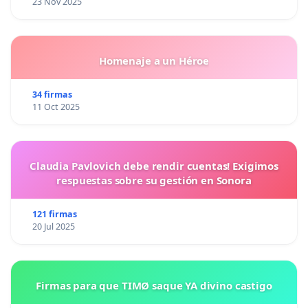
23 Nov 2025
Homenaje a un Héroe
34 firmas
11 Oct 2025
Claudia Pavlovich debe rendir cuentas! Exigimos
respuestas sobre su gestión en Sonora
121 firmas
20 Jul 2025
Firmas para que TIMØ saque YA divino castigo