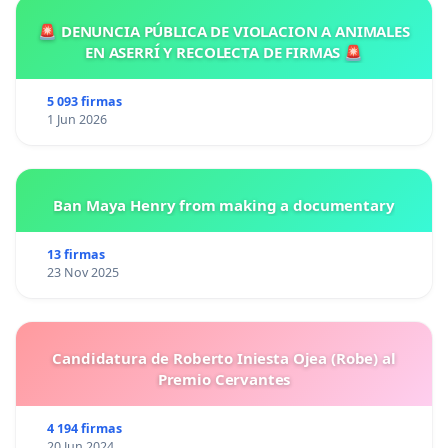
🚨 DENUNCIA PÚBLICA DE VIOLACION A ANIMALES
EN ASERRÍ Y RECOLECTA DE FIRMAS 🚨
5 093 firmas
1 Jun 2026
Ban Maya Henry from making a documentary
13 firmas
23 Nov 2025
Candidatura de Roberto Iniesta Ojea (Robe) al
Premio Cervantes
4 194 firmas
20 Jun 2024