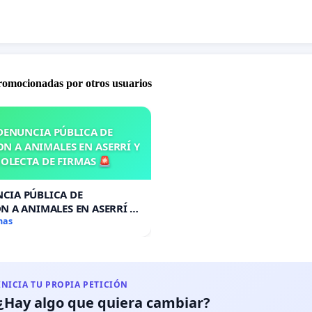
do 9 presidentes y 15 ministros de Educación desde que
lgó la Ley 4 del 28 de enero de 1988, actualmente
defienden que no es necesario una nueva Ley, sostienen
ebe reglamentar la existente, pero no podemos
promocionadas por otros usuarios
tar lo que no está señalado en la misma, recordemos
e desarrolló ningún artículo que establezca el Folklore
DENUNCIA PÚBLICA DE
ignatura.
N A ANIMALES EN ASERRÍ Y
OLECTA DE FIRMAS 🚨
CIA PÚBLICA DE
N A ANIMALES EN ASERRÍ Y
A DE FIRMAS 🚨
mas
INICIA TU PROPIA PETICIÓN
¿Hay algo que quiera cambiar?