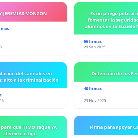
Y JEREMIAS MONZON
Es un pliego petitori
fomentar,la seguridad
alumnos en la Escuela 
irmas
Preparatoria #5 J
VASCONCELOS
66 firmas
6
29 Sep 2025
lación del cannabis en
Detención de los Pe
: alto a la criminalización
40 firmas
s
26
23 Nov 2025
 para que TIMØ saque YA
Firma para apoyar Ca
divino castigo