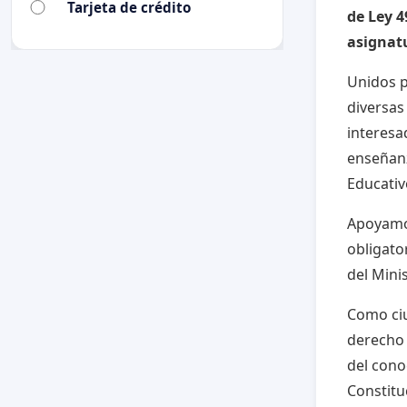
Tarjeta de crédito
de Ley 4
asignat
Unidos p
diversas
interesa
enseñanz
Educativ
Apoyamos
obligato
del Mini
Como ciu
derecho 
del cono
Constitu