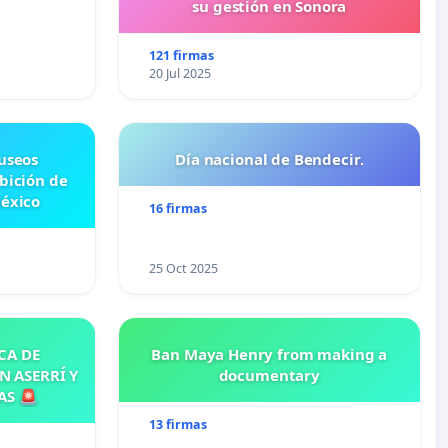
su gestión en Sonora
121 firmas
20 Jul 2025
useos
Día nacional de Bendecir.
ibición de
México
16 firmas
25 Oct 2025
CA DE
Ban Maya Henry from making a
N ASERRÍ Y
documentary
AS 🚨
13 firmas