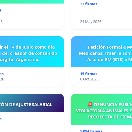
23 firmas
s
25
24 May 2026
ir el 14 de Junio como día
Petición Formal a M
l del creador de contenido
Mexicanos: Traer la Exh
digital Argentino.
Arte de RM (BTS) a 
as
15 firmas
026
6 Oct 2025
IÓN DE AJUSTE SALARIAL
🚨 DENUNCIA PÚBLI
VIOLACION A ANIMALES E
RECOLECTA DE FIRM
s
5 094 firmas