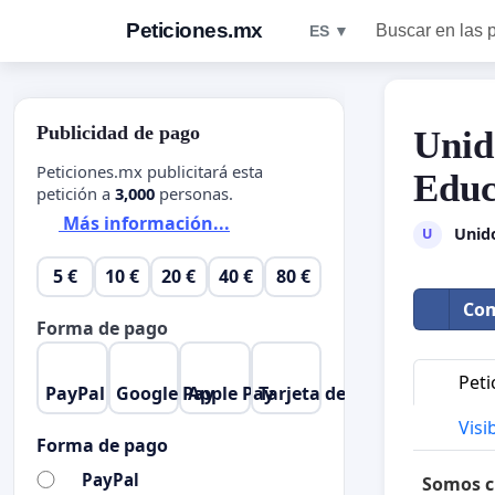
Peticiones.mx
Buscar en las 
ES ▼
Publicidad de pago
Unid
Peticiones.mx publicitará esta
Educ
petición a
3,000
personas.
Más información...
Unido
U
5 €
10 €
20 €
40 €
80 €
Com
Forma de pago
Peti
PayPal
Google Pay
Apple Pay
Tarjeta de crédito
Visib
Forma de pago
PayPal
Somos c