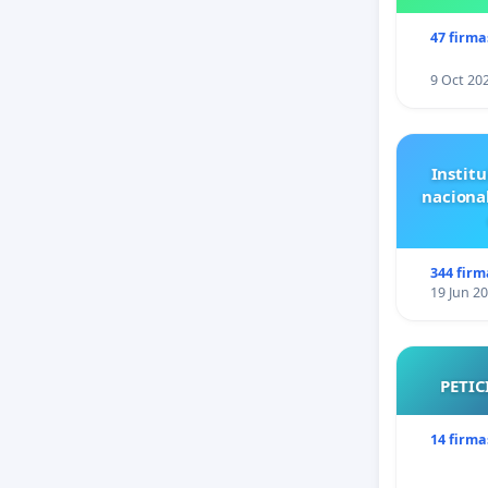
47 firma
9 Oct 20
Institu
naciona
344 firm
19 Jun 2
PETIC
14 firma