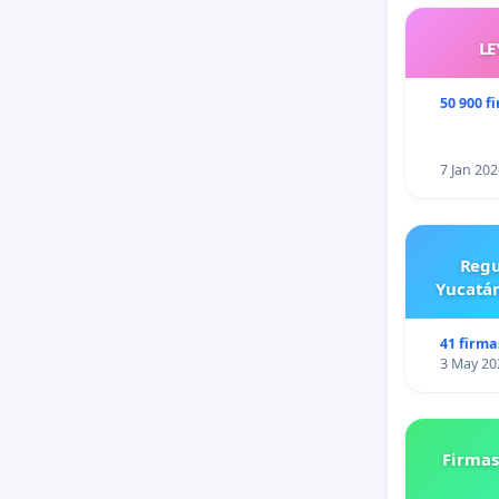
LE
50 900 f
7 Jan 202
Regu
Yucatán
41 firma
3 May 20
Firmas