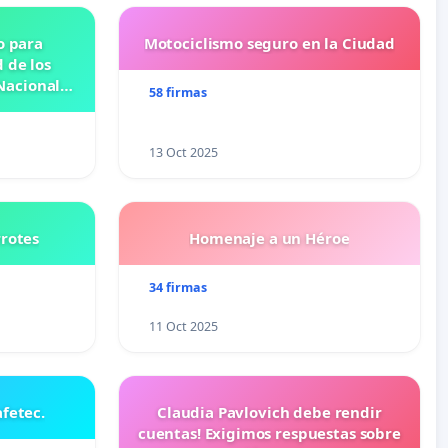
o para
Motociclismo seguro en la Ciudad
 de los
Nacional
58 firmas
OSE
N
13 Oct 2025
rrotes
Homenaje a un Héroe
34 firmas
11 Oct 2025
fetec.
Claudia Pavlovich debe rendir
cuentas! Exigimos respuestas sobre