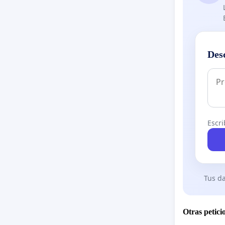
Des
Escri
Tus da
Otras petici