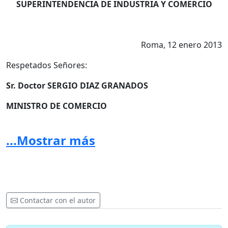
SUPERINTENDENCIA DE INDUSTRIA Y COMERCIO
Roma, 12 enero 2013
Respetados Señores:
Sr. Doctor SERGIO DIAZ GRANADOS
MINISTRO DE COMERCIO
Sr. Doctor PABLO FELIPE ROBLEDO
...Mostrar más
DIRECCION SUPERINTENDENCIA DE INDUSTRIA Y
COMERCIO
La violación de la propiedad intelectual de los artesanos
Contactar con el autor
colombianos y de un patrimonio emblemático nacional,
así como la desleal competencia comercial perpetrada