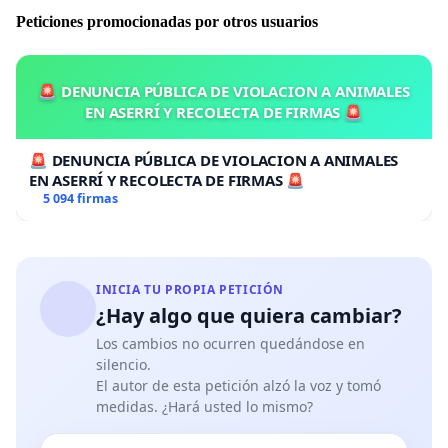
autenticidad de las mismas en los mercados nacionales
Peticiones promocionadas por otros usuarios
e internacionales con el fin de evitar que estas
mercancías puedan ser comercializadas en el exterior
como productos de origen colombiano y que se
🚨 DENUNCIA PÚBLICA DE VIOLACION A ANIMALES
adopten las medidas necesarias para que sean
EN ASERRÍ Y RECOLECTA DE FIRMAS 🚨
respetadas las disposiciones referentes a la
denominación de origen controlada que los identifica
🚨 DENUNCIA PÚBLICA DE VIOLACION A ANIMALES
como productos colombianos , a saber:
EN ASERRÍ Y RECOLECTA DE FIRMAS 🚨
5 094 firmas
La
"MARCA COLECTIVA"
.
Resolución No. 70661 del 2
de diciembre del 2011
La
DENOMINACION DE ORIGEN
, Resolución No.
71097 del 7 diciembre 2011 para la Tejeduria Zenu que
INICIA TU PROPIA PETICIÓN
la Superintendencia de Industria y Comercio otorgó
¿Hay algo que quiera cambiar?
previo cumplimiento de los requisitos legales.
Los cambios no ocurren quedándose en
El
SELLO DE CALIDAD " HECHO A MANO"
otorgado
silencio.
por ICONTEC con el apoyo de Artesanías de Colombia.
El autor de esta petición alzó la voz y tomó
medidas. ¿Hará usted lo mismo?
La consolidación del SOMBRERO VUELTIAO como
"
SIMBOLO CULTURAL DE LA NACION "
.
Ley 908 del