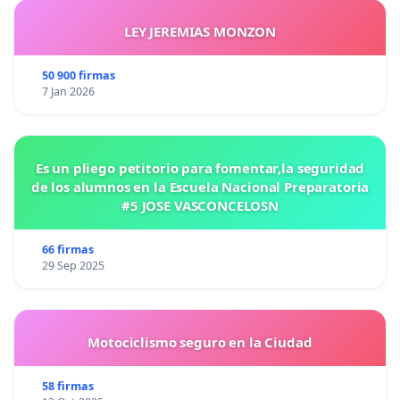
LEY JEREMIAS MONZON
-------------------------------------
50 900 firmas
7 Jan 2026
INFORMACION ADICIONAL PARA LOS FIRMANTES
PORQUE PROTEGERLO?
Es un pliego petitorio para fomentar,la seguridad
de los alumnos en la Escuela Nacional Preparatoria
DESCRIPICION DEL SOMBRERO VUELTIAO
#5 JOSE VASCONCELOSN
66 firmas
El sombrero vueltiao es uno de los símbolos
29 Sep 2025
colombianos más conocidos a nivel mundial, es la pieza
artesanal catalogada de mayor excelencia.
Motociclismo seguro en la Ciudad
Este símbolo de la cultura nacional proviene de las
sabanas de Córdoba y Sucre, regiones costeñas de
Colombia conocidas por las altas temperaturas, se
58 firmas