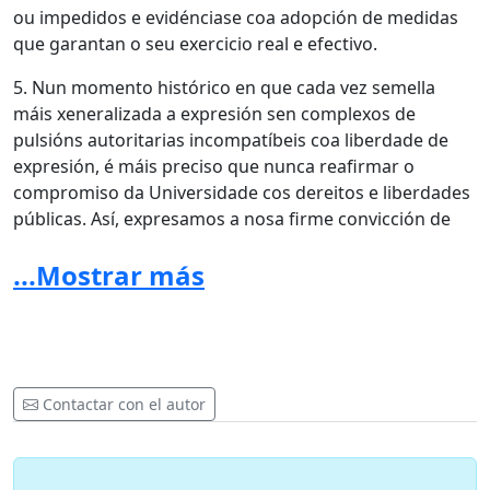
ou impedidos e evidénciase coa adopción de medidas
que garantan o seu exercicio real e efectivo.
5. Nun momento histórico en que cada vez semella
máis xeneralizada a expresión sen complexos de
pulsións autoritarias incompatíbeis coa liberdade de
expresión, é máis preciso que nunca reafirmar o
compromiso da Universidade cos dereitos e liberdades
públicas. Así, expresamos a nosa firme convicción de
garantir unha Universidade pública onde a liberdade de
...Mostrar más
cátedra, a liberdade de investigación, a liberdade de
expresión, o pluralismo e a ausencia de censura previa
sexan garantías do seu labor investigador, docente e
divulgador.
6. É por iso que mostramos o noso apoio á realización
Contactar con el autor
das Xornadas sobre Traballo Sexual e ao profesorado e
persoal investigador implicado, á vez que reafirmamos
o noso inquebrantábel compromiso coa celebración