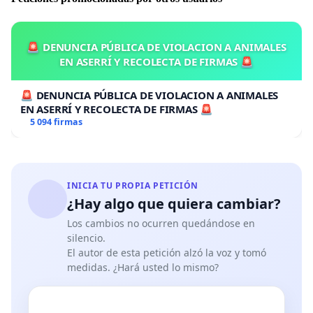
organizadoras do evento.
Por todas estas razóns, solicitamos ás autoridades
académicas da UDC que reconsideren a súa decisión de
🚨 DENUNCIA PÚBLICA DE VIOLACION A ANIMALES
«rexeitar» as Xornadas sobre Traballo Sexual e
EN ASERRÍ Y RECOLECTA DE FIRMAS 🚨
permitan a súa realización na nosa universidade.
🚨 DENUNCIA PÚBLICA DE VIOLACION A ANIMALES
EN ASERRÍ Y RECOLECTA DE FIRMAS 🚨
5 094 firmas
------------------------------ VERSIÓN EN LENGUA CASTELLANA -
--------
INICIA TU PROPIA PETICIÓN
¿Hay algo que quiera cambiar?
Luego de que las autoridades académicas de la
Universidade da Coruña (UDC) tomasen la decisión de
Los cambios no ocurren quedándose en
silencio.
«rechazar» la realización de unas jornadas sobre
El autor de esta petición alzó la voz y tomó
trabajo sexual en la Facultad de Sociología, las personas
medidas. ¿Hará usted lo mismo?
abajo firmantes, cuyas posturas frente a la dicotomía
entre abolicionismo y regulacionismo del trabajo sexual
son diversas, manifestamos lo siguiente: