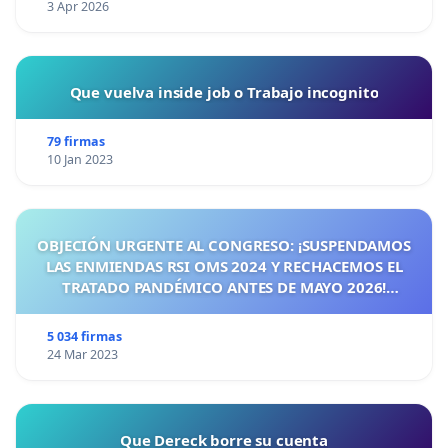
3 Apr 2026
Que vuelva inside job o Trabajo incognito
79 firmas
10 Jan 2023
OBJECIÓN URGENTE AL CONGRESO: ¡SUSPENDAMOS
LAS ENMIENDAS RSI OMS 2024 Y RECHACEMOS EL
TRATADO PANDÉMICO ANTES DE MAYO 2026!
¡CIUDADANOS DE ESPAÑA, ACTUEMOS ANTES DE QUE
SEA TARDE!
5 034 firmas
24 Mar 2023
Que Dereck borre su cuenta