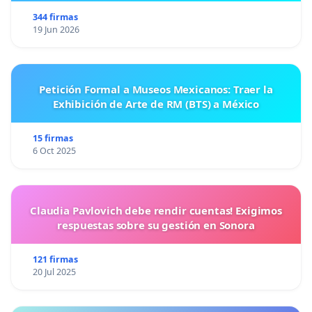
Por todas estas razones, solicitamos a las autoridades
344 firmas
19 Jun 2026
académicas de la UDC que reconsideren su decisión de
«rechazar» las Jornadas sobre Trabajo Sexual y
permitan su realización en nuestra universidad.
Petición Formal a Museos Mexicanos: Traer la
Exhibición de Arte de RM (BTS) a México
15 firmas
6 Oct 2025
Claudia Pavlovich debe rendir cuentas! Exigimos
respuestas sobre su gestión en Sonora
121 firmas
20 Jul 2025