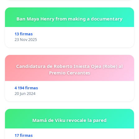
Ban Maya Henry from making a documentary
13 firmas
23 Nov 2025
Candidatura de Roberto Iniesta Ojea (Robe) al
Premio Cervantes
4 194 firmas
20 Jun 2024
Mamá de Viku revocale la pared
17 firmas