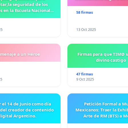
ar,la seguridad de los
 en la Escuela Nacional
58 firmas
eparatoria #5 JOSE
VASCONCELOSN
25
13 Oct 2025
menaje a un Héroe
Firmas para que TIMØ 
divino castigo
47 firmas
25
9 Oct 2025
r el 14 de Junio como día
Petición Formal a M
 del creador de contenido
Mexicanos: Traer la Exhi
digital Argentino.
Arte de RM (BTS) a M