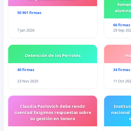
foment
alumnos
50 901 firmas
Pr
66 firmas
7 Jan 2026
29 Sep 20
Detención de los Perrotes
Ho
40 firmas
34 firmas
23 Nov 2025
11 Oct 20
Claudia Pavlovich debe rendir
Institui
cuentas! Exigimos respuestas sobre
nacional
su gestión en Sonora