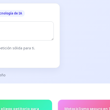
cnología de IA
tición sólida para ti.
seño
 pliego petitorio para
Motociclismo seguro en 