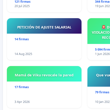
121 firmas
344 firma
20 Jul 2025
19 Jun 202
PETICIÓN DE AJUSTE SALARIAL
🚨 D
VIOLACIO
REC
14 firmas
5 094 fir
14 Aug 2025
1 Jun 2026
Mamá de Viku revocale la pared
Que vue
17 firmas
79 firmas
3 Apr 2026
10 Jan 202