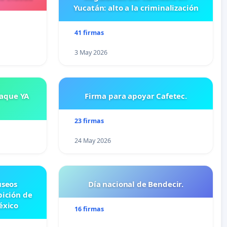
Yucatán: alto a la criminalización
41 firmas
3 May 2026
saque YA
Firma para apoyar Cafetec.
23 firmas
24 May 2026
useos
Día nacional de Bendecir.
bición de
éxico
16 firmas