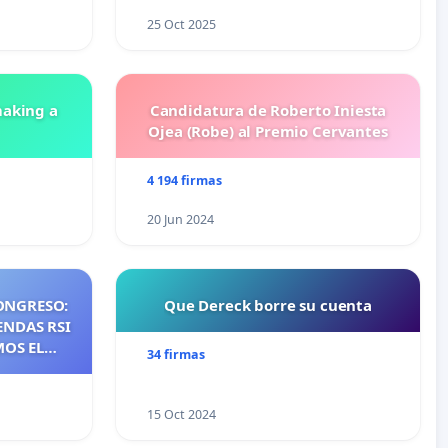
25 Oct 2025
aking a
Candidatura de Roberto Iniesta
Ojea (Robe) al Premio Cervantes
4 194 firmas
20 Jun 2024
ONGRESO:
Que Dereck borre su cuenta
ENDAS RSI
MOS EL
34 firmas
NTES DE
NOS DE
S DE QUE
15 Oct 2024