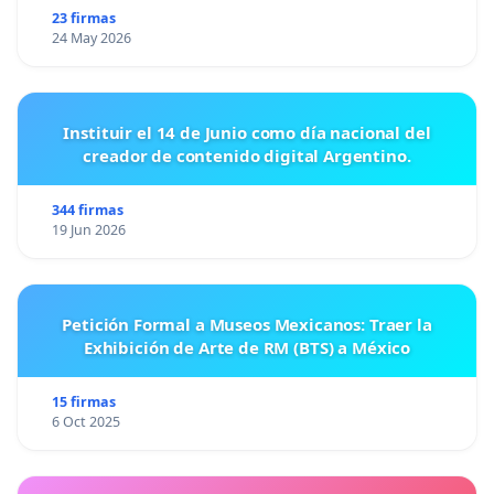
23 firmas
24 May 2026
Instituir el 14 de Junio como día nacional del
creador de contenido digital Argentino.
344 firmas
19 Jun 2026
Petición Formal a Museos Mexicanos: Traer la
Exhibición de Arte de RM (BTS) a México
15 firmas
6 Oct 2025