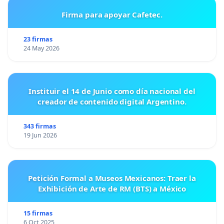
Firma para apoyar Cafetec.
23 firmas
24 May 2026
Instituir el 14 de Junio como día nacional del
creador de contenido digital Argentino.
343 firmas
19 Jun 2026
Petición Formal a Museos Mexicanos: Traer la
Exhibición de Arte de RM (BTS) a México
15 firmas
6 Oct 2025