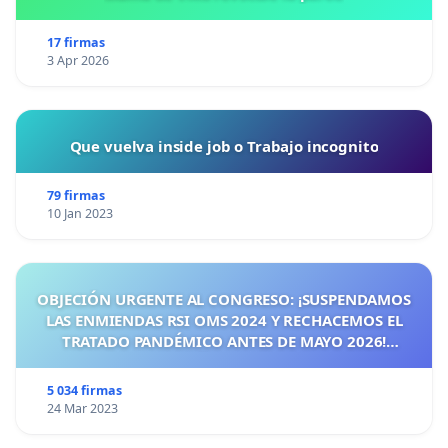
17 firmas
3 Apr 2026
Que vuelva inside job o Trabajo incognito
79 firmas
10 Jan 2023
OBJECIÓN URGENTE AL CONGRESO: ¡SUSPENDAMOS
LAS ENMIENDAS RSI OMS 2024 Y RECHACEMOS EL
TRATADO PANDÉMICO ANTES DE MAYO 2026!
¡CIUDADANOS DE ESPAÑA, ACTUEMOS ANTES DE QUE
SEA TARDE!
5 034 firmas
24 Mar 2023