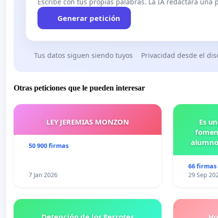
Escribe con tus propias palabras. La IA redactará una pe
Generar petición
Tus datos siguen siendo tuyos
Privacidad desde el di
Otras peticiones que le pueden interesar
LEY JEREMIAS MONZON
Es un
foment
alumnos
50 900 firmas
Pr
66 firmas
7 Jan 2026
29 Sep 20
Detención de los Perrotes
Ho