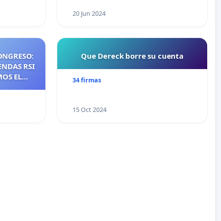
20 Jun 2024
ONGRESO:
Que Dereck borre su cuenta
ENDAS RSI
MOS EL
34 firmas
NTES DE
NOS DE
S DE QUE
15 Oct 2024