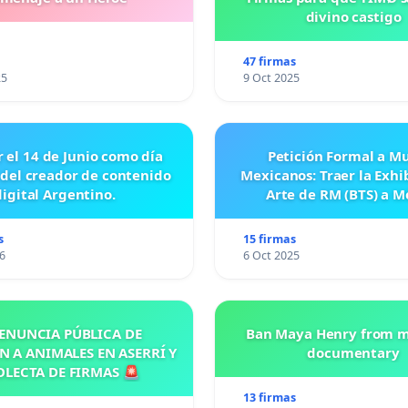
divino castigo
47 firmas
25
9 Oct 2025
r el 14 de Junio como día
Petición Formal a M
 del creador de contenido
Mexicanos: Traer la Exhi
digital Argentino.
Arte de RM (BTS) a M
s
15 firmas
6
6 Oct 2025
ENUNCIA PÚBLICA DE
Ban Maya Henry from m
N A ANIMALES EN ASERRÍ Y
documentary
OLECTA DE FIRMAS 🚨
13 firmas