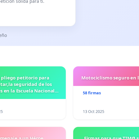
tición sólida para ti.
seño
 pliego petitorio para
Motociclismo seguro en 
ar,la seguridad de los
 en la Escuela Nacional
58 firmas
eparatoria #5 JOSE
VASCONCELOSN
25
13 Oct 2025
menaje a un Héroe
Firmas para que TIMØ 