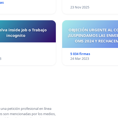
mas
23 Nov 2025
lva inside job o Trabajo
OBJECIÓN URGENTE AL C
incognito
¡SUSPENDAMOS LAS ENMI
OMS 2024 Y RECHACE
TRATADO PANDÉMICO A
MAYO 2026! ¡CIUDADA
5 034 firmas
ESPAÑA, ACTUEMOS ANTE
3
24 Mar 2023
SEA TARDE!
una petición profesional en línea
ones son mencionadas por los medios,