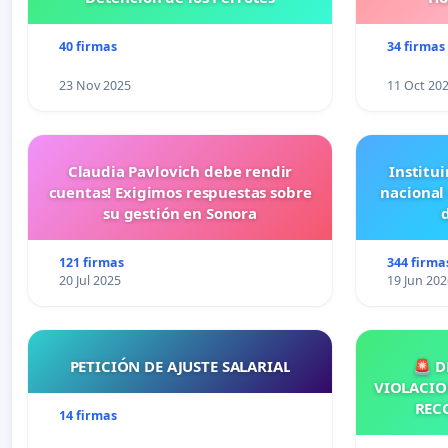
40 firmas
34 firmas
23 Nov 2025
11 Oct 20
Claudia Pavlovich debe rendir
Institui
cuentas! Exigimos respuestas sobre
nacional
su gestión en Sonora
121 firmas
344 firma
20 Jul 2025
19 Jun 202
PETICIÓN DE AJUSTE SALARIAL
🚨 D
VIOLACIO
REC
14 firmas