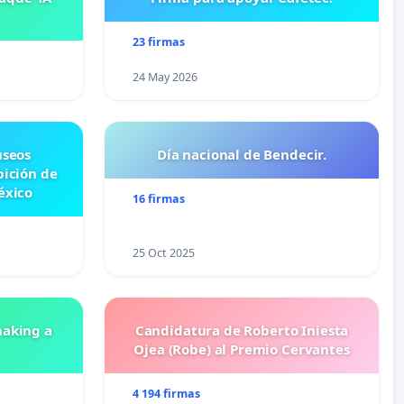
23 firmas
24 May 2026
useos
Día nacional de Bendecir.
bición de
éxico
16 firmas
25 Oct 2025
aking a
Candidatura de Roberto Iniesta
Ojea (Robe) al Premio Cervantes
4 194 firmas