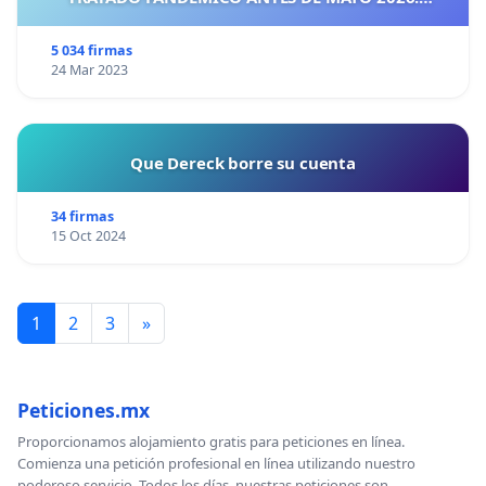
¡CIUDADANOS DE ESPAÑA, ACTUEMOS ANTES DE QUE
SEA TARDE!
5 034 firmas
24 Mar 2023
Que Dereck borre su cuenta
34 firmas
15 Oct 2024
1
2
3
»
Peticiones.mx
Proporcionamos alojamiento gratis para peticiones en línea.
Comienza una petición profesional en línea utilizando nuestro
poderoso servicio. Todos los días, nuestras peticiones son