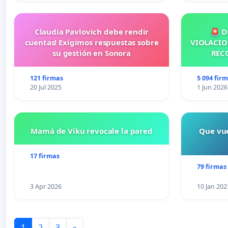
Claudia Pavlovich debe rendir
🚨 D
cuentas! Exigimos respuestas sobre
VIOLACIO
su gestión en Sonora
REC
121 firmas
5 094 fir
20 Jul 2025
1 Jun 2026
Mamá de Viku revocale la pared
Que vue
17 firmas
79 firmas
3 Apr 2026
10 Jan 202
1
2
3
»