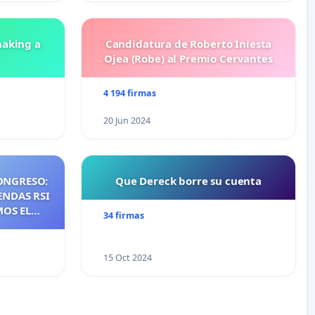
aking a
Candidatura de Roberto Iniesta
Ojea (Robe) al Premio Cervantes
4 194 firmas
20 Jun 2024
ONGRESO:
Que Dereck borre su cuenta
ENDAS RSI
MOS EL
34 firmas
NTES DE
NOS DE
S DE QUE
15 Oct 2024