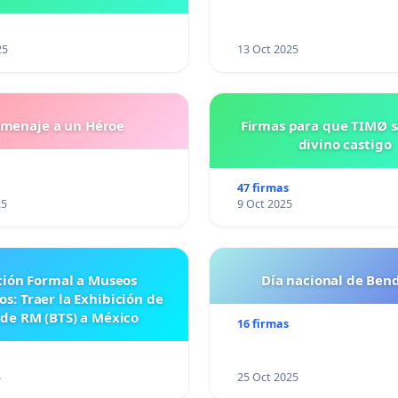
eparatoria #5 JOSE
VASCONCELOSN
25
13 Oct 2025
menaje a un Héroe
Firmas para que TIMØ 
divino castigo
47 firmas
25
9 Oct 2025
ción Formal a Museos
Día nacional de Bend
s: Traer la Exhibición de
 de RM (BTS) a México
16 firmas
5
25 Oct 2025