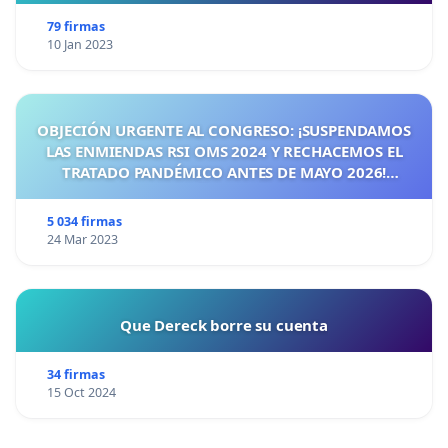
79 firmas
10 Jan 2023
OBJECIÓN URGENTE AL CONGRESO: ¡SUSPENDAMOS
LAS ENMIENDAS RSI OMS 2024 Y RECHACEMOS EL
TRATADO PANDÉMICO ANTES DE MAYO 2026!
¡CIUDADANOS DE ESPAÑA, ACTUEMOS ANTES DE QUE
SEA TARDE!
5 034 firmas
24 Mar 2023
Que Dereck borre su cuenta
34 firmas
15 Oct 2024