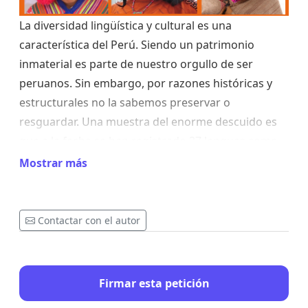
La diversidad lingüística y cultural es una
característica del Perú. Siendo un patrimonio
inmaterial es parte de nuestro orgullo de ser
peruanos. Sin embargo, por razones históricas y
estructurales no la sabemos preservar o
resguardar. Una muestra del enorme descuido es
que a la fecha se han registrado 37 lenguas como
extintas.
Mostrar más
De acuerdo a esos términos y la actualización del
Mapa Etnolingüístico (Ministerio de Cultura 2021),
Contactar con el autor
de las 48 lenguas indígenas vigentes en el Perú, se
ha identificado que 27 son vitales, 21 están en
peligro de desaparición; de éstas 4 están en
Firmar esta petición
peligro, 9 lenguas seriamente en peligro y 8 en
situación crítica.