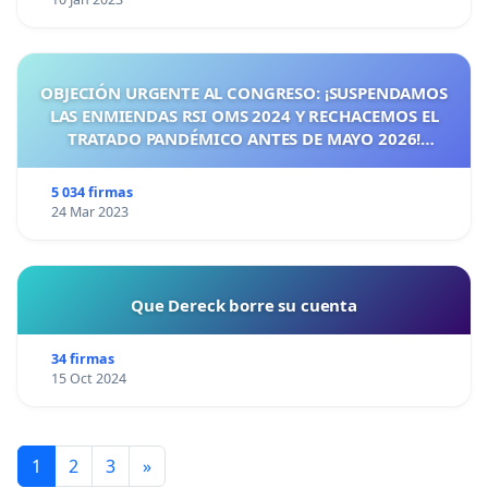
OBJECIÓN URGENTE AL CONGRESO: ¡SUSPENDAMOS
LAS ENMIENDAS RSI OMS 2024 Y RECHACEMOS EL
TRATADO PANDÉMICO ANTES DE MAYO 2026!
¡CIUDADANOS DE ESPAÑA, ACTUEMOS ANTES DE QUE
SEA TARDE!
5 034 firmas
24 Mar 2023
Que Dereck borre su cuenta
34 firmas
15 Oct 2024
1
2
3
»