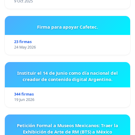
9 Oct 2025
Firma para apoyar Cafetec.
23 firmas
24 May 2026
Instituir el 14 de Junio como día nacional del
creador de contenido digital Argentino.
344 firmas
19 Jun 2026
Petición Formal a Museos Mexicanos: Traer la
Exhibición de Arte de RM (BTS) a México