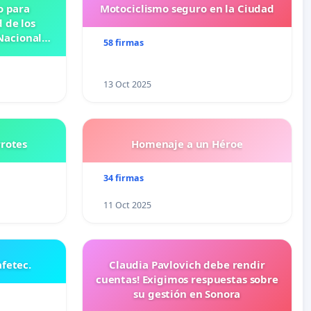
o para
Motociclismo seguro en la Ciudad
 de los
Nacional
58 firmas
OSE
N
13 Oct 2025
rrotes
Homenaje a un Héroe
34 firmas
11 Oct 2025
fetec.
Claudia Pavlovich debe rendir
cuentas! Exigimos respuestas sobre
su gestión en Sonora