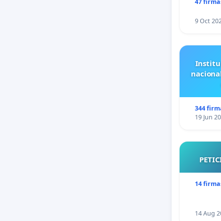
47 firma
9 Oct 20
Institu
naciona
344 firm
19 Jun 2
PETIC
14 firma
14 Aug 2