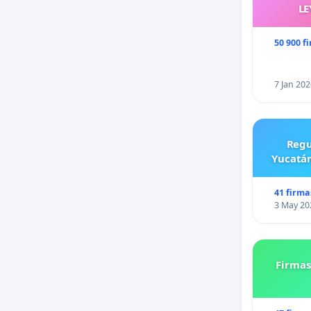
LE
50 900 f
7 Jan 202
Regu
Yucatán
41 firma
3 May 20
Firmas