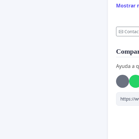
Mostrar 
Contac
Compart
Ayuda a q
¡No al 
identifi
hoy en d
han deci
peor aún
académic
existent