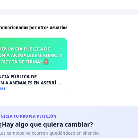
 acciones que atenten contra la comunidad universitaria
promocionadas por otros usuarios
ue pedimos que te unas a esta petición...
DENUNCIA PÚBLICA DE
N A ANIMALES EN ASERRÍ Y
OLECTA DE FIRMAS 🚨
CIA PÚBLICA DE
N A ANIMALES EN ASERRÍ Y
A DE FIRMAS 🚨
mas
INICIA TU PROPIA PETICIÓN
¿Hay algo que quiera cambiar?
Los cambios no ocurren quedándose en silencio.