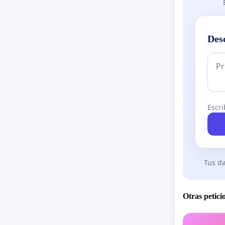
Des
Escri
Tus da
Otras petici