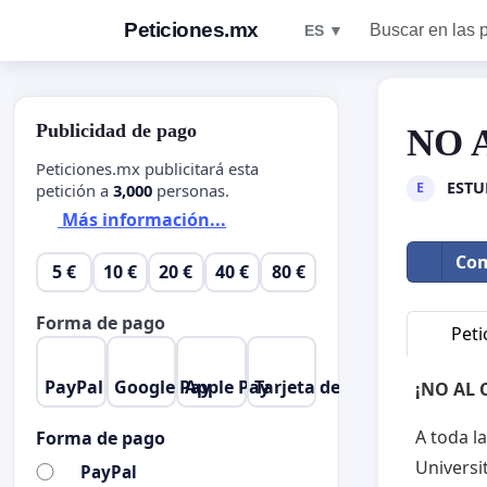
Peticiones.mx
Buscar en las 
ES ▼
Publicidad de pago
NO 
Peticiones.mx publicitará esta
ESTU
E
petición a
3,000
personas.
Más información...
Com
5 €
10 €
20 €
40 €
80 €
Forma de pago
Peti
PayPal
Google Pay
Apple Pay
Tarjeta de crédito
¡NO AL 
A toda l
Forma de pago
Universi
PayPal