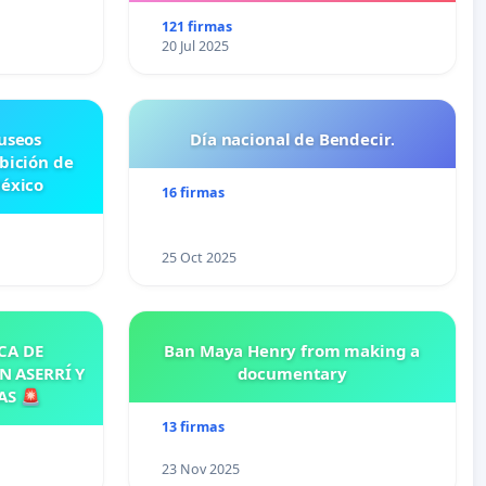
121 firmas
20 Jul 2025
useos
Día nacional de Bendecir.
ibición de
México
16 firmas
25 Oct 2025
CA DE
Ban Maya Henry from making a
N ASERRÍ Y
documentary
AS 🚨
13 firmas
23 Nov 2025