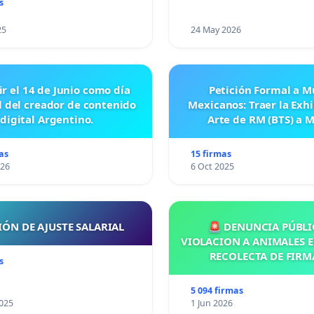
s
25
24 May 2026
ir el 14 de Junio como día
Petición Formal a M
l del creador de contenido
Mexicanos: Traer la Exh
digital Argentino.
Arte de RM (BTS) a 
as
15 firmas
026
6 Oct 2025
IÓN DE AJUSTE SALARIAL
🚨 DENUNCIA PÚBLI
VIOLACION A ANIMALES E
RECOLECTA DE FIRM
s
5 094 firmas
025
1 Jun 2026