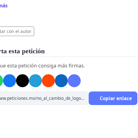
más
tar con el autor
a esta petición
ue esta petición consiga más firmas.
cambio!
Por más de 40 años nos nuestro logotipo nos ha
cado, generación tras generaciones de profesionales que
ía la representamos y que sin motivo justificado alguno,
Copiar enlace
dió cambiar, por el solo hecho de alimentar sus intereses,
 con un logotipo que no tienen un mínimo de mensaje
o universitario y con mucha semejanza a otros logos ya
es.