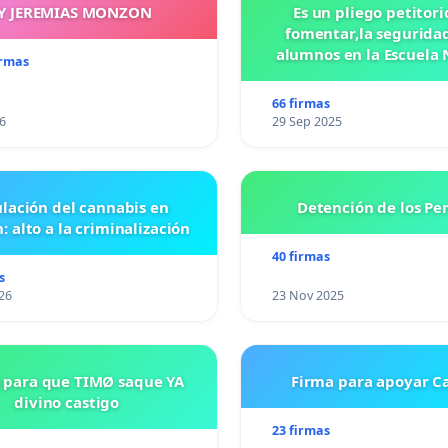
Y JEREMIAS MONZON
Es un pliego petitori
fomentar,la seguridad
alumnos en la Escuela 
irmas
Preparatoria #5 J
VASCONCELOS
66 firmas
6
29 Sep 2025
lación del cannabis en
Detención de los Pe
: alto a la criminalización
40 firmas
s
26
23 Nov 2025
 para que TIMØ saque YA
Firma para apoyar Ca
divino castigo
23 firmas